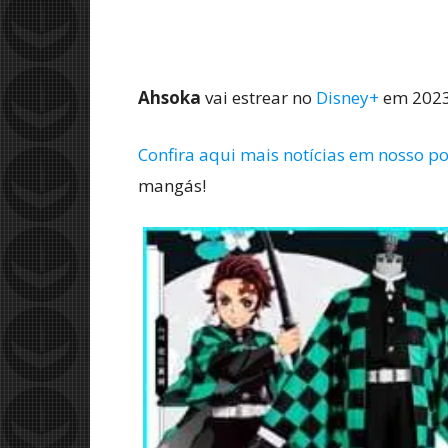
Ahsoka
vai estrear no
Disney+
em 202
Confira aqui mais notícias em nosso po
mangás!