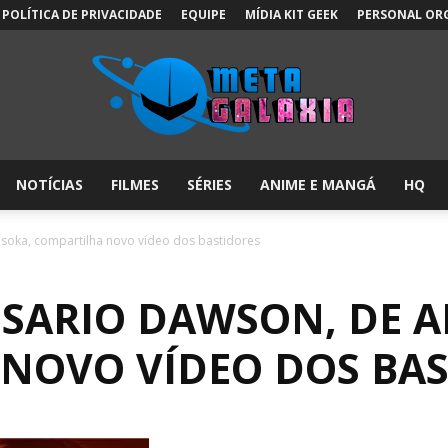
POLÍTICA DE PRIVACIDADE
EQUIPE
MÍDIA KIT GEEK
PERSONAL OR
NOTÍCIAS
FILMES
SÉRIES
ANIME E MANGÁ
HQ
Meta
hsoka, compartilha novo vídeo dos bastidores
OSARIO DAWSON, DE 
Galáxia:
NOVO VÍDEO DOS BAS