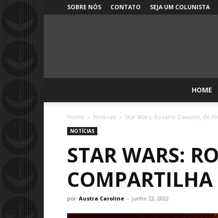
SOBRE NÓS
CONTATO
SEJA UM COLUNISTA
HOME
Home
Notícias
Star Wars: Rosario Dawson, de A
NOTÍCIAS
STAR WARS: R
COMPARTILHA 
por
Austra Caroline
-
junho 22, 2022