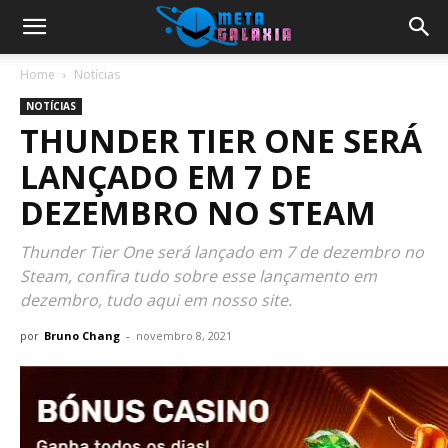
Home
Notícias
NOTÍCIAS
THUNDER TIER ONE SERÁ
LANÇADO EM 7 DE
DEZEMBRO NO STEAM
Thunder Tier One será lançado em 7 de dezembro no
Steam, confira tudo sobre esse lançamento em
dezembro, tudo aqui em nosso site.
por
Bruno Chang
-
novembro 8, 2021