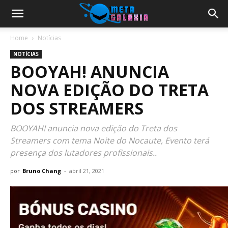
Home
Notícias
NOTÍCIAS
BOOYAH! ANUNCIA
NOVA EDIÇÃO DO TRETA
DOS STREAMERS
BOOYAH! anuncia nova edição do Treta dos
Streamers com tema Noite do Nocaute, Evento terá
presença dos lutadores profissionais..
por
Bruno Chang
-
abril 21, 2021