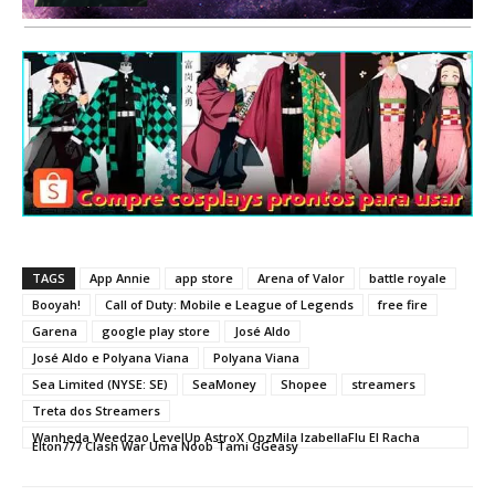
TAGS
App Annie
app store
Arena of Valor
battle royale
Booyah!
Call of Duty: Mobile e League of Legends
free fire
Garena
google play store
José Aldo
José Aldo e Polyana Viana
Polyana Viana
Sea Limited (NYSE: SE)
SeaMoney
Shopee
streamers
Treta dos Streamers
Wanheda Weedzao LevelUp AstroX OpzMila IzabellaFlu El Racha
Elton777 Clash War Uma Noob Tami GGeasy