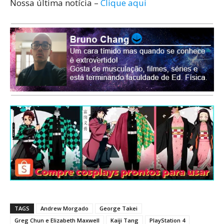
Nossa última notícia –
Clique aqui
TAGS
Andrew Morgado
George Takei
Greg Chun e Elizabeth Maxwell
Kaiji Tang
PlayStation 4