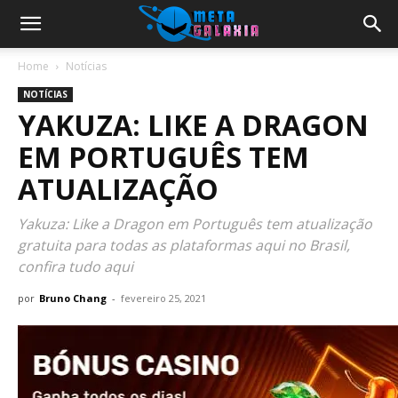
Home
Notícias
NOTÍCIAS
YAKUZA: LIKE A DRAGON
EM PORTUGUÊS TEM
ATUALIZAÇÃO
Yakuza: Like a Dragon em Português tem atualização
gratuita para todas as plataformas aqui no Brasil,
confira tudo aqui
por
Bruno Chang
-
fevereiro 25, 2021