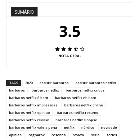
SUMÁRIO
3.5
NOTA GERAL
TAGS
2020
assistir barbaros
assistir barbaros netflix
barbaros
barbaros netflix
barbaros netflix critica
barbaros netflix é bom
barbaros netflix eh bom
barbaros netflix impressoes
barbaros netflix online
barbaros netflix opiniao
barbaros netflix resumo
barbaros netflix review
barbaros netflix sinopse
barbaros netflix vale a pena
netflix
nórdico
novidade
opinião
ragnarok
resenha
review
serie
series