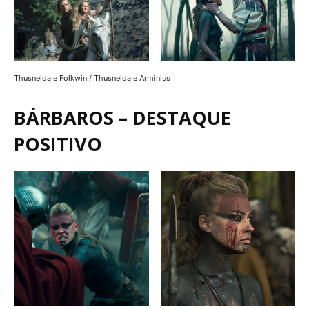
Thusnelda e Folkwin / Thusnelda e Arminius
BÁRBAROS
–
DESTAQUE
POSITIVO