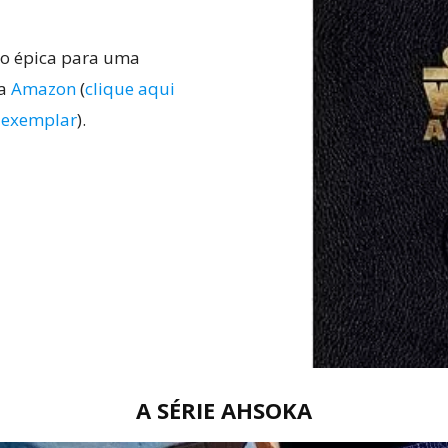
o épica para uma
na
Amazon
(
clique aqui
u exemplar
).
A SÉRIE AHSOKA