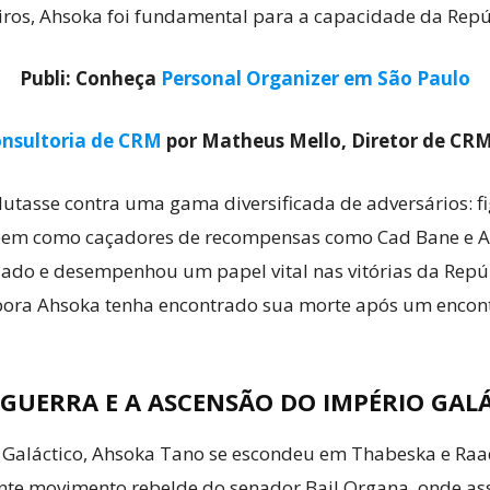
eiros, Ahsoka foi fundamental para a capacidade da Repú
Publi: Conheça
Personal Organizer em São Paulo
nsultoria de CRM
por Matheus Mello, Diretor de CR
lutasse contra uma gama diversificada de adversários: f
s, bem como caçadores de recompensas como Cad Bane e A
iado e desempenhou um papel vital nas vitórias da Rep
ora Ahsoka tenha encontrado sua morte após um encontro
 GUERRA E A ASCENSÃO DO IMPÉRIO GAL
 Galáctico, Ahsoka Tano se escondeu em Thabeska e Raa
ente movimento rebelde do senador Bail Organa, onde as