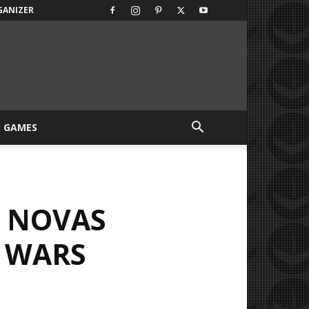
GANIZER
GAMES
S NOVAS
 WARS