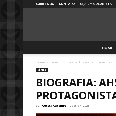
SOBRE NÓS
CONTATO
SEJA UM COLUNISTA
HOME
Home
Séries
Biografia: Ahsoka Tano, uma das no
SÉRIES
BIOGRAFIA: A
PROTAGONISTA
por
Austra Caroline
-
agosto 4, 2025