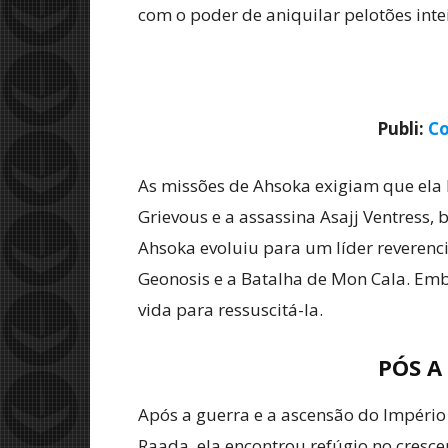
com o poder de aniquilar pelotões int
Publi:
Co
As missões de Ahsoka exigiam que ela 
Grievous e a assassina Asajj Ventres
Ahsoka evoluiu para um líder reverenc
Geonosis e a Batalha de Mon Cala. Emb
vida para ressuscitá-la.
PÓS A
Após a guerra e a ascensão do Império
Raada, ela encontrou refúgio no cresc