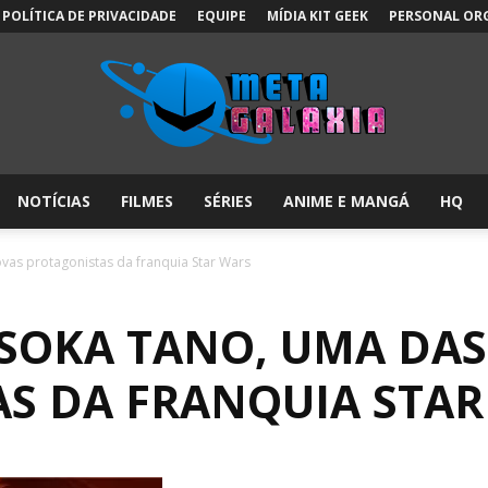
POLÍTICA DE PRIVACIDADE
EQUIPE
MÍDIA KIT GEEK
PERSONAL OR
NOTÍCIAS
FILMES
SÉRIES
ANIME E MANGÁ
HQ
Meta
vas protagonistas da franquia Star Wars
HSOKA TANO, UMA DA
Galáxia:
S DA FRANQUIA STAR