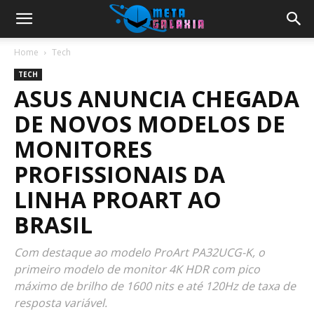
Home
Tech
TECH
ASUS ANUNCIA CHEGADA
DE NOVOS MODELOS DE
MONITORES
PROFISSIONAIS DA
LINHA PROART AO
BRASIL
Com destaque ao modelo ProArt PA32UCG-K, o
primeiro modelo de monitor 4K HDR com pico
máximo de brilho de 1600 nits e até 120Hz de taxa de
resposta variável.