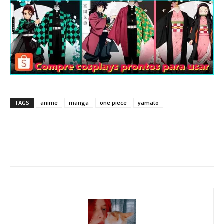
TAGS
anime
manga
one piece
yamato