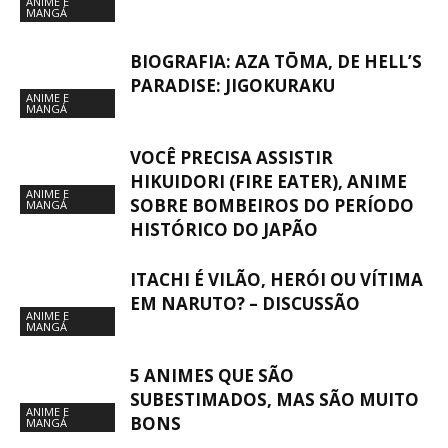
ANIME E
MANGÁ
BIOGRAFIA: AZA TŌMA, DE HELL’S
PARADISE: JIGOKURAKU
ANIME E
MANGÁ
VOCÊ PRECISA ASSISTIR
HIKUIDORI (FIRE EATER), ANIME
ANIME E
SOBRE BOMBEIROS DO PERÍODO
MANGÁ
HISTÓRICO DO JAPÃO
ITACHI É VILÃO, HERÓI OU VÍTIMA
EM NARUTO? – DISCUSSÃO
ANIME E
MANGÁ
5 ANIMES QUE SÃO
SUBESTIMADOS, MAS SÃO MUITO
ANIME E
BONS
MANGÁ