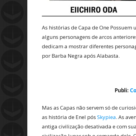
As histórias de Capa de One Possuem u
alguns personagens de arcos anterior
dedicam a mostrar diferentes person
por Barba Negra após Alabasta.
Publi:
Co
Mas as Capas não servem só de curios
as história de Enel pós
Skypiea
. As ave
antiga civilização desativada e com s
civilização lunar sob o comando dele. O