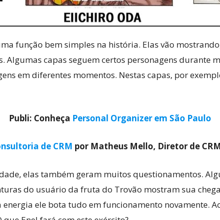
ma função bem simples na história. Elas vão mostrando,
es. Algumas capas seguem certos personagens durante mu
agens em diferentes momentos. Nestas capas, por exem
Publi: Conheça
Personal Organizer em São Paulo
nsultoria de CRM
por Matheus Mello, Diretor de CR
idade, elas também geram muitos questionamentos. Algu
nturas do usuário da fruta do Trovão mostram sua chega
ua energia ele bota tudo em funcionamento novamente. A
 que Enel fará com este exército?