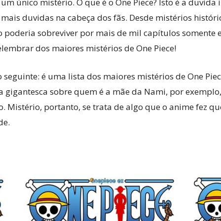
 único mistério. O que é o One Piece? Isto é a duvida i
mais duvidas na cabeça dos fãs. Desde mistérios históric
ão poderia sobreviver por mais de mil capítulos somente 
elembrar dos maiores mistérios de One Piece!
 seguinte: é uma lista dos maiores mistérios de One Piece
a gigantesca sobre quem é a mãe da Nami, por exemplo,
. Mistério, portanto, se trata de algo que o anime fez q
de.