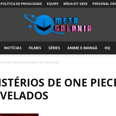
POLÍTICA DE PRIVACIDADE
EQUIPE
MÍDIA KIT GEEK
PERSONAL OR
NOTÍCIAS
FILMES
SÉRIES
ANIME E MANGÁ
HQ
Meta
ne Piece que ainda faltam ser revelados
STÉRIOS DE ONE PIEC
Galáxia:
EVELADOS