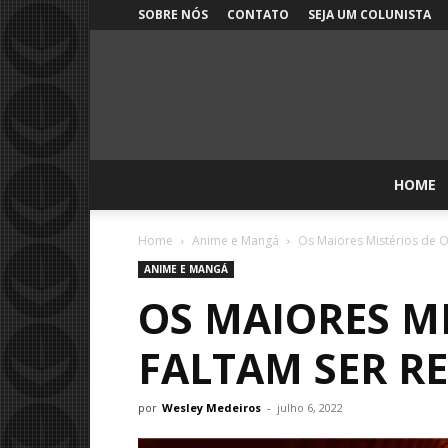
SOBRE NÓS
CONTATO
SEJA UM COLUNISTA
HOME
Home
Anime e Mangá
Os Maiores Mistérios de O
ANIME E MANGÁ
OS MAIORES MI
FALTAM SER R
por
Wesley Medeiros
-
julho 6, 2022