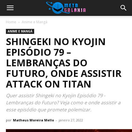
Home
Anime e Mangá
ANIME E MANGÁ
SHINGEKI NO KYOJIN
EPISÓDIO 79 –
LEMBRANÇAS DO
FUTURO, ONDE ASSISTIR
ATTACK ON TITAN
Quer assistir Shingeki no Kyojin Episódio 79 -
Lembranças do Futuro? Veja como e onde assistir a
esse episódio que promete polemizar.
por
Matheus Moreira Mello
-
janeiro 27, 2022