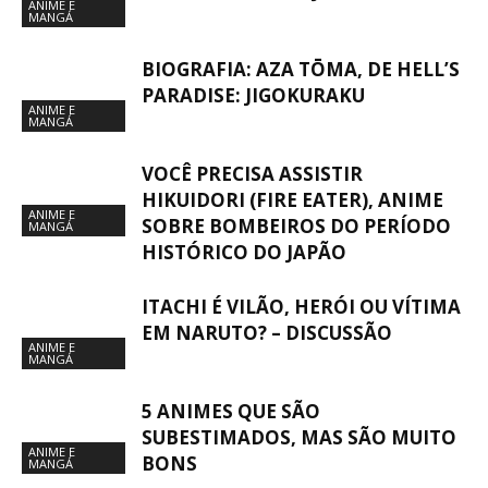
ANIME E
MANGÁ
BIOGRAFIA: AZA TŌMA, DE HELL’S
PARADISE: JIGOKURAKU
ANIME E
MANGÁ
VOCÊ PRECISA ASSISTIR
HIKUIDORI (FIRE EATER), ANIME
ANIME E
SOBRE BOMBEIROS DO PERÍODO
MANGÁ
HISTÓRICO DO JAPÃO
ITACHI É VILÃO, HERÓI OU VÍTIMA
EM NARUTO? – DISCUSSÃO
ANIME E
MANGÁ
5 ANIMES QUE SÃO
SUBESTIMADOS, MAS SÃO MUITO
ANIME E
BONS
MANGÁ