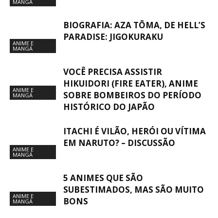
MANGÁ
BIOGRAFIA: AZA TŌMA, DE HELL’S
PARADISE: JIGOKURAKU
ANIME E
MANGÁ
VOCÊ PRECISA ASSISTIR
HIKUIDORI (FIRE EATER), ANIME
ANIME E
SOBRE BOMBEIROS DO PERÍODO
MANGÁ
HISTÓRICO DO JAPÃO
ITACHI É VILÃO, HERÓI OU VÍTIMA
EM NARUTO? – DISCUSSÃO
ANIME E
MANGÁ
5 ANIMES QUE SÃO
SUBESTIMADOS, MAS SÃO MUITO
ANIME E
BONS
MANGÁ