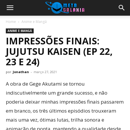
Home
Anime e Mangá
ANIME E MANGÁ
IMPRESSÕES FINAIS:
JUJUTSU KAISEN (EP 22,
23 E 24)
por
Jonathan
-
março 27, 2021
A obra de Gege Akutami se tornou
indiscutivelmente um grande sucesso, e não
poderia deixar minhas impressões finais passarem
em branco, os três últimos episódios trouxeram
mais uma vez, ótimas lutas, trilha sonora e
animação de ponta, mantendo a qualidade desde