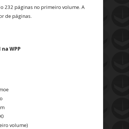
do 232 páginas no primeiro volume. A
or de páginas.
M na WPP
omoe
o
cm
90
eiro volume)