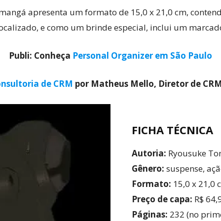
 mangá apresenta um formato de 15,0 x 21,0 cm, conten
localizado, e como um brinde especial, inclui um marcad
Publi: Conheça
Personal Organizer em São Paulo
nsultoria de CRM
por Matheus Mello, Diretor de CR
FICHA TÉCNICA
Autoria:
Ryousuke T
Gênero:
suspense, açã
Formato:
15,0 x 21,0 
Preço de capa:
R$ 64,
Páginas:
232 (no prim