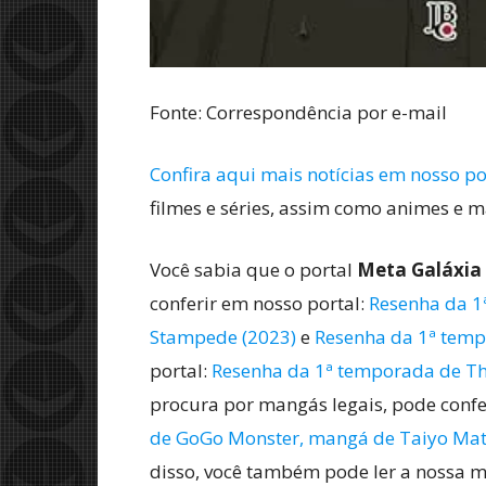
Fonte: Correspondência por e-mail
Confira aqui mais notícias em nosso po
filmes e séries, assim como animes e 
Você sabia que o portal
Meta Galáxia
conferir em nosso portal:
Resenha da 1
Stampede (2023)
e
Resenha da 1ª temp
portal:
Resenha da 1ª temporada de Th
procura por mangás legais, pode confe
de GoGo Monster, mangá de Taiyo Ma
disso, você também pode ler a nossa m