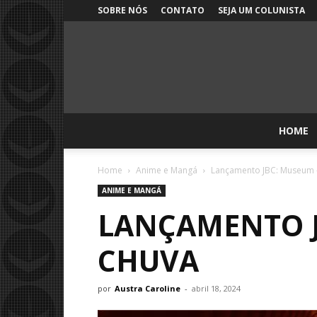
SOBRE NÓS
CONTATO
SEJA UM COLUNISTA
HOME
Home
Anime e Mangá
Lançamento JBC: Museum –
ANIME E MANGÁ
LANÇAMENTO J
CHUVA
por
Austra Caroline
-
abril 18, 2024