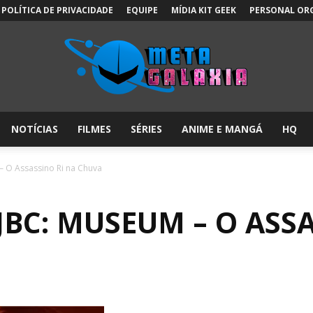
POLÍTICA DE PRIVACIDADE
EQUIPE
MÍDIA KIT GEEK
PERSONAL OR
NOTÍCIAS
FILMES
SÉRIES
ANIME E MANGÁ
HQ
Meta
 O Assassino Ri na Chuva
BC: MUSEUM – O ASSA
Galáxia: