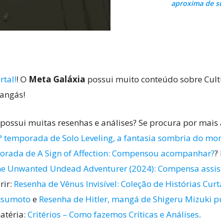
aproxima de su
rtal!
! O
Meta Galáxia
possui muito conteúdo sobre Cultu
mangás!
possui muitas resenhas e análises? Se procura por mais
ª temporada de Solo Leveling, a fantasia sombria do m
orada de A Sign of Affection: Compensou acompanhar?
?
e Unwanted Undead Adventurer (2024): Compensa assisti
rir:
Resenha de Vênus Invisível: Coleção de Histórias Curt
tsumoto
e
Resenha de Hitler, mangá de Shigeru Mizuki pu
atéria:
Critérios – Como fazemos Críticas e Análises
.