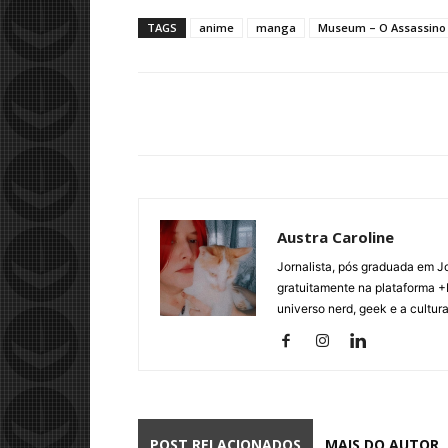
TAGS
anime
manga
Museum – O Assassino 
Austra Caroline
Jornalista, pós graduada em J
gratuitamente na plataforma +
universo nerd, geek e a cultur
POST RELACIONADOS
MAIS DO AUTOR