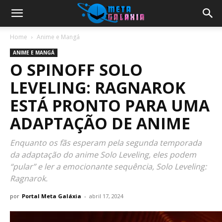
Home
Anime e Mangá
ANIME E MANGÁ
O SPINOFF SOLO
LEVELING: RAGNAROK
ESTÁ PRONTO PARA UMA
ADAPTAÇÃO DE ANIME
Enquanto os fãs esperam pela segunda temporada
da adaptação do anime Solo Leveling, eles podem
“pular” e ler a emocionante sequência, Solo Leveling:
Ragnarok.
por
Portal Meta Galáxia
-
abril 17, 2024