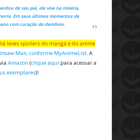
dou de seu pai, ele vive na miséria,
 morre. Em seus últimos momentos de
mano com coração de demônio.
há leves spoilers do mangá e do anime
ainsaw Man, conforme MyAnimeList
. A
 via
Amazon
(
clique aqui
para acessar a
seus exemplares
)!