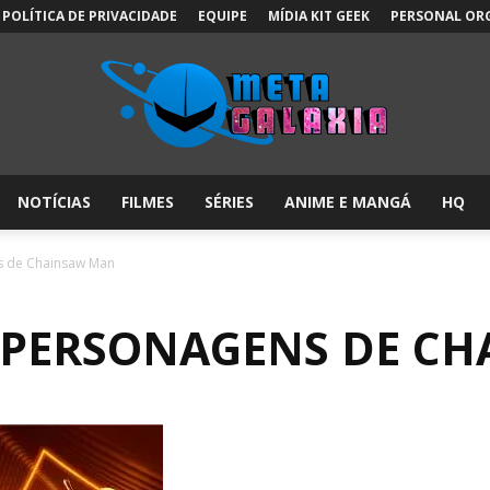
POLÍTICA DE PRIVACIDADE
EQUIPE
MÍDIA KIT GEEK
PERSONAL OR
NOTÍCIAS
FILMES
SÉRIES
ANIME E MANGÁ
HQ
Meta
s de Chainsaw Man
S PERSONAGENS DE C
Galáxia: