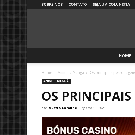
SOBRE NÓS
CONTATO
SEJA UM COLUNISTA
HOME
Home
Anime e Mangá
Os principais personagen
ANIME E MANGÁ
OS PRINCIPAI
por
Austra Caroline
-
agosto 19, 2024