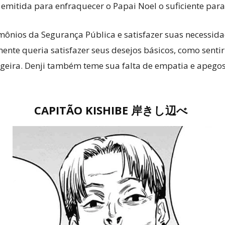
emitida para enfraquecer o Papai Noel o suficiente para
ônios da Segurança Pública e satisfazer suas necessidad
mente queria satisfazer seus desejos básicos, como senti
ageira. Denji também teme sua falta de empatia e apego
CAPITÃO
KISHIBE
岸きし辺べ