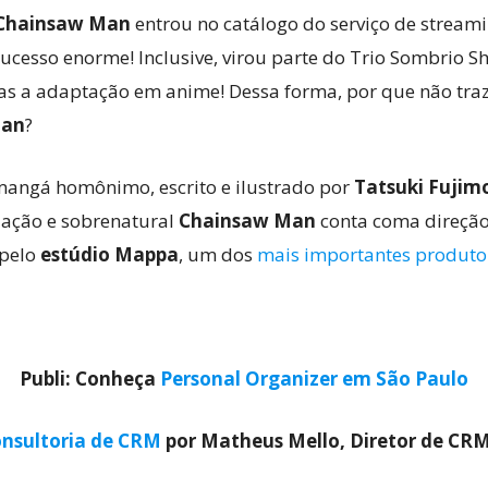
Chainsaw Man
entrou no catálogo do serviço de stream
sucesso enorme! Inclusive, virou parte do Trio Sombrio
as a adaptação em anime! Dessa forma, por que não tra
Man
?
mangá homônimo, escrito e ilustrado por
Tatsuki Fujim
e ação e sobrenatural
Chainsaw Man
conta coma direçã
 pelo
estúdio Mappa
, um dos
mais importantes produto
Publi: Conheça
Personal Organizer em São Paulo
nsultoria de CRM
por Matheus Mello, Diretor de CR