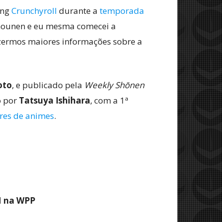
ing
Crunchyroll
durante a
temporada
 Shounen e eu mesma comecei a
zermos maiores informações sobre a
oto
, e publicado pela
Weekly Shōnen
o por
Tatsuya Ishihara
, com a 1ª
res de animes
.
M na WPP