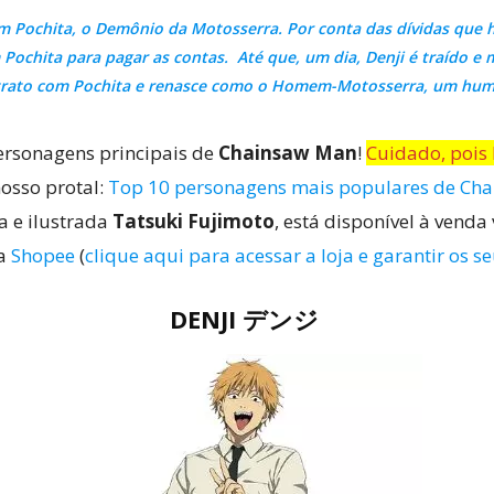
 Pochita, o Demônio da Motosserra. Por conta das dívidas que her
ochita para pagar as contas. Até que, um dia, Denji é traído e
ontrato com Pochita e renasce como o Homem-Motosserra, um hu
ersonagens principais de
Chainsaw Man
!
Cuidado, pois 
osso protal:
Top 10 personagens mais populares de Ch
ta e ilustrada
Tatsuki Fujimoto
, está disponível à venda
ia
Shopee
(
clique aqui para acessar a loja e garantir os 
DENJI デンジ