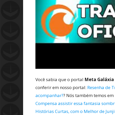
Você sabia que o portal
Meta Galáxia
conferir em nosso portal:
Resenha de T
acompanhar?
? Nós também temos em 
Compensa assistir essa fantasia sombr
Histórias Curtas, com o Melhor de Junji