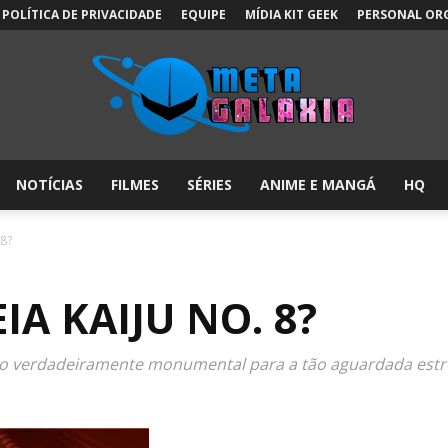
POLÍTICA DE PRIVACIDADE
EQUIPE
MÍDIA KIT GEEK
PERSONAL OR
NOTÍCIAS
FILMES
SÉRIES
ANIME E MANGÁ
HQ
Meta
8?
A KAIJU NO. 8?
Galáxia:
o verdadeiramente monumental para a tão aguardada estrei