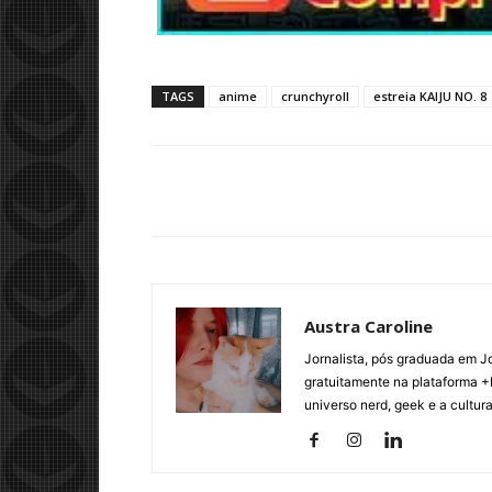
TAGS
anime
crunchyroll
estreia KAIJU NO. 8
Austra Caroline
Jornalista, pós graduada em J
gratuitamente na plataforma +
universo nerd, geek e a cultur