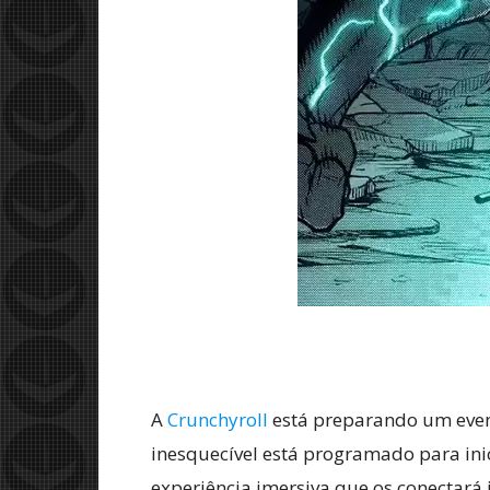
A
Crunchyroll
está preparando um even
inesquecível está programado para inic
experiência imersiva que os conectar