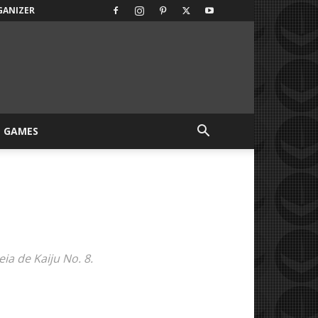
GANIZER
GAMES
a de Kaiju No. 8.