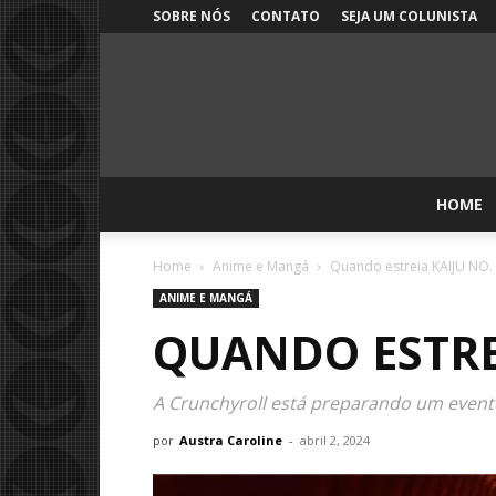
SOBRE NÓS
CONTATO
SEJA UM COLUNISTA
HOME
Home
Anime e Mangá
Quando estreia KAIJU NO. 
ANIME E MANGÁ
QUANDO ESTREI
A Crunchyroll está preparando um event
por
Austra Caroline
-
abril 2, 2024