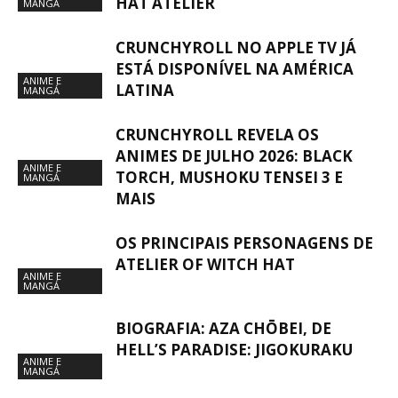
HAT ATELIER
MANGÁ
CRUNCHYROLL NO APPLE TV JÁ
ESTÁ DISPONÍVEL NA AMÉRICA
ANIME E
LATINA
MANGÁ
CRUNCHYROLL REVELA OS
ANIMES DE JULHO 2026: BLACK
ANIME E
TORCH, MUSHOKU TENSEI 3 E
MANGÁ
MAIS
OS PRINCIPAIS PERSONAGENS DE
ATELIER OF WITCH HAT
ANIME E
MANGÁ
BIOGRAFIA: AZA CHŌBEI, DE
HELL’S PARADISE: JIGOKURAKU
ANIME E
MANGÁ