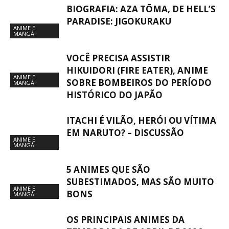
BIOGRAFIA: AZA TŌMA, DE HELL’S
PARADISE: JIGOKURAKU
ANIME E
MANGÁ
VOCÊ PRECISA ASSISTIR
HIKUIDORI (FIRE EATER), ANIME
ANIME E
SOBRE BOMBEIROS DO PERÍODO
MANGÁ
HISTÓRICO DO JAPÃO
ITACHI É VILÃO, HERÓI OU VÍTIMA
EM NARUTO? – DISCUSSÃO
ANIME E
MANGÁ
5 ANIMES QUE SÃO
SUBESTIMADOS, MAS SÃO MUITO
ANIME E
BONS
MANGÁ
OS PRINCIPAIS ANIMES DA