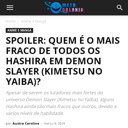
Home
Anime e Mangá
ANIME E MANGÁ
SPOILER: QUEM É O MAIS
FRACO DE TODOS OS
HASHIRA EM DEMON
SLAYER (KIMETSU NO
YAIBA)?
Apesar de serem os lutadores mais fortes do
universo Demon Slayer (Kimetsu no Yaiba), alguns
Hashira ainda são mais fracos que outros, devido a
vários níveis de habilidade.
por
Austra Caroline
-
março 8, 2024