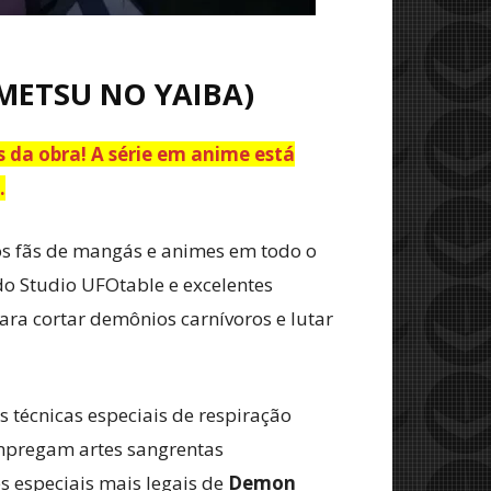
IMETSU NO YAIBA)
s da obra! A série em anime está
.
os fãs de mangás e animes em todo o
o Studio UFOtable e excelentes
ra cortar demônios carnívoros e lutar
técnicas especiais de respiração
empregam artes sangrentas
 especiais mais legais de
Demon