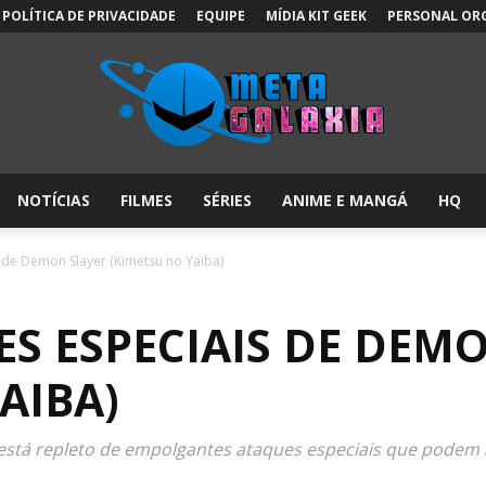
POLÍTICA DE PRIVACIDADE
EQUIPE
MÍDIA KIT GEEK
PERSONAL OR
NOTÍCIAS
FILMES
SÉRIES
ANIME E MANGÁ
HQ
Meta
 de Demon Slayer (Kimetsu no Yaiba)
ES ESPECIAIS DE DEM
Galáxia:
AIBA)
tá repleto de empolgantes ataques especiais que podem al