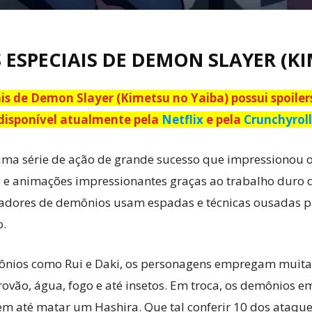
 ESPECIAIS DE DEMON SLAYER (K
ais de Demon Slayer (Kimetsu no Yaiba) possui spoiler
disponível atualmente pela
Netflix
e pela
Crunchyroll
ma série de ação de grande sucesso que impressionou 
e animações impressionantes graças ao trabalho duro d
çadores de demônios usam espadas e técnicas ousadas pa
o.
ônios como Rui e Daki, os personagens empregam muitas 
ovão, água, fogo e até insetos. Em troca, os demônios 
 até matar um Hashira. Que tal conferir 10 dos ataques