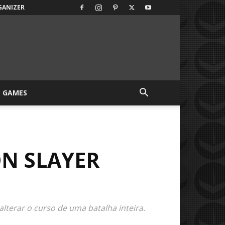
GANIZER
GAMES
ON SLAYER
terar o curso de uma batalha inteira.