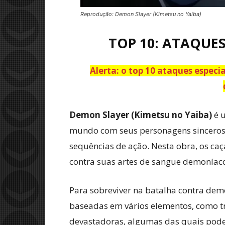
Reprodução: Demon Slayer (Kimetsu no Yaiba)
TOP 10: ATAQUES
Alerta: o top 10 ataques especi
Demon Slayer (Kimetsu no Yaiba)
é u
mundo com seus personagens sinceros 
sequências de ação. Nesta obra, os ca
contra suas artes de sangue demoníac
Para sobreviver na batalha contra dem
baseadas em vários elementos, como tr
devastadoras, algumas das quais podem