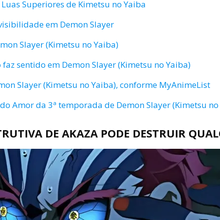
 Luas Superiores de Kimetsu no Yaiba
isibilidade em Demon Slayer
emon Slayer (Kimetsu no Yaiba)
o faz sentido em Demon Slayer (Kimetsu no Yaiba)
on Slayer (Kimetsu no Yaiba), conforme MyAnimeList
ra do Amor da 3ª temporada de Demon Slayer (Kimetsu no
TRUTIVA DE AKAZA PODE DESTRUIR QUAL