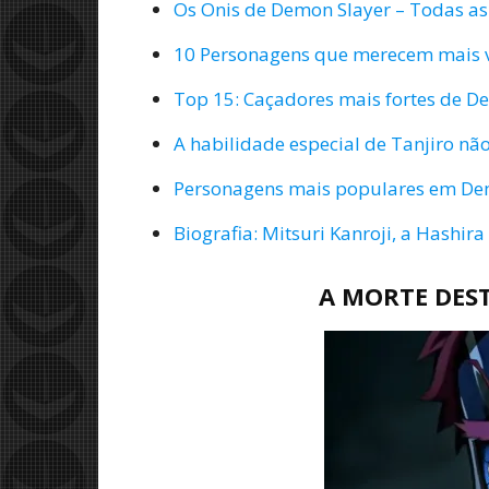
Os Onis de Demon Slayer – Todas as
10 Personagens que merecem mais v
Top 15: Caçadores mais fortes de D
A habilidade especial de Tanjiro nã
Personagens mais populares em Dem
Biografia: Mitsuri Kanroji, a Hashi
A MORTE DES