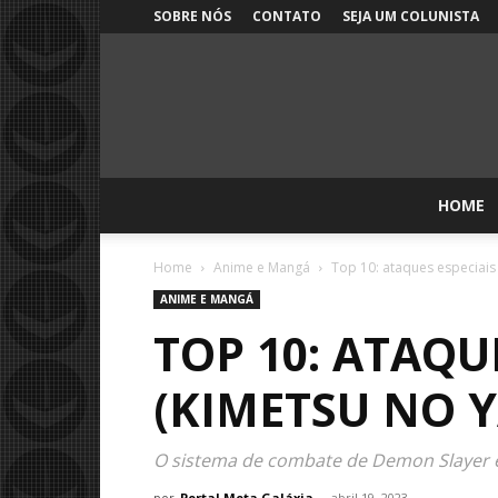
SOBRE NÓS
CONTATO
SEJA UM COLUNISTA
HOME
Home
Anime e Mangá
Top 10: ataques especiais
ANIME E MANGÁ
TOP 10: ATAQU
(KIMETSU NO Y
O sistema de combate de Demon Slayer es
por
Portal Meta Galáxia
-
abril 19, 2023