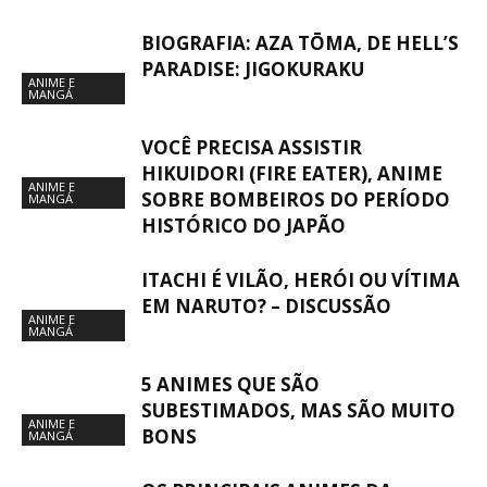
BIOGRAFIA: AZA TŌMA, DE HELL’S
PARADISE: JIGOKURAKU
ANIME E
MANGÁ
VOCÊ PRECISA ASSISTIR
HIKUIDORI (FIRE EATER), ANIME
ANIME E
SOBRE BOMBEIROS DO PERÍODO
MANGÁ
HISTÓRICO DO JAPÃO
ITACHI É VILÃO, HERÓI OU VÍTIMA
EM NARUTO? – DISCUSSÃO
ANIME E
MANGÁ
5 ANIMES QUE SÃO
SUBESTIMADOS, MAS SÃO MUITO
ANIME E
BONS
MANGÁ