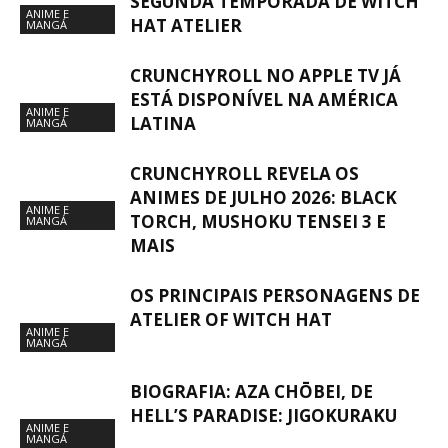
SEGUNDA TEMPORADA DE WITCH
ANIME E
HAT ATELIER
MANGÁ
CRUNCHYROLL NO APPLE TV JÁ
ESTÁ DISPONÍVEL NA AMÉRICA
ANIME E
LATINA
MANGÁ
CRUNCHYROLL REVELA OS
ANIMES DE JULHO 2026: BLACK
ANIME E
TORCH, MUSHOKU TENSEI 3 E
MANGÁ
MAIS
OS PRINCIPAIS PERSONAGENS DE
ATELIER OF WITCH HAT
ANIME E
MANGÁ
BIOGRAFIA: AZA CHŌBEI, DE
HELL’S PARADISE: JIGOKURAKU
ANIME E
MANGÁ