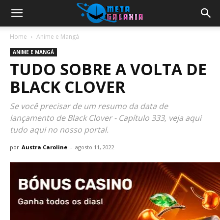
Home
Anime e Mangá
ANIME E MANGÁ
TUDO SOBRE A VOLTA DE
BLACK CLOVER
Se você precisar de um resumo da data de
lançamento de Black Clover - Capítulo 333, veja aqui
tudo aqui no nosso portal.
por
Austra Caroline
-
agosto 11, 2022