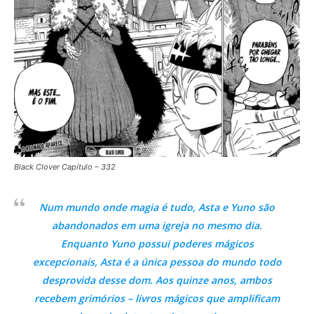
Black Clover Capítulo – 332
Num mundo onde magia é tudo, Asta e Yuno são
abandonados em uma igreja no mesmo dia.
Enquanto Yuno possui poderes mágicos
excepcionais, Asta é a única pessoa do mundo todo
desprovida desse dom. Aos quinze anos, ambos
recebem grimórios – livros mágicos que amplificam