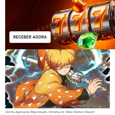
Zenitsu Agatsuma (Reprodução / Kimetsu no Yaiba (Demon Slayer))