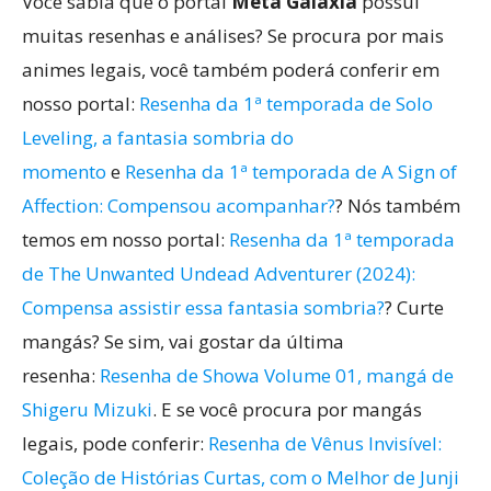
Você sabia que o portal
Meta Galáxia
possui
muitas resenhas e análises? Se procura por mais
animes legais, você também poderá conferir em
nosso portal:
Resenha da 1ª temporada de Solo
Leveling, a fantasia sombria do
momento
e
Resenha da 1ª temporada de A Sign of
Affection: Compensou acompanhar?
? Nós também
temos em nosso portal:
Resenha da 1ª temporada
de The Unwanted Undead Adventurer (2024):
Compensa assistir essa fantasia sombria?
? Curte
mangás? Se sim, vai gostar da última
resenha:
Resenha de Showa Volume 01, mangá de
Shigeru Mizuki
. E se você procura por mangás
legais, pode conferir:
Resenha de Vênus Invisível:
Coleção de Histórias Curtas, com o Melhor de Junji