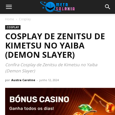
Home
Cosplay
COSPLAY
COSPLAY DE ZENITSU DE
KIMETSU NO YAIBA
(DEMON SLAYER)
Confira Cosplay de Zenitsu de Kimetsu no Yaiba
(Demon Slayer)
por
Austra Caroline
-
junho 12, 2024