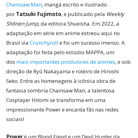
Chainsaw Man
, mangá escrito e ilustrado
por
Tatsuki Fujimoto
, e publicado pela
Weekly
Shōnen Jump
, da editora Shueisha. Em 2022, a
adaptação em série em anime estreou aqui no
Brasil via
Crunchyroll
e foi um sucesso imenso. A
adaptação foi feita pelo estúdio MAPPA, um
dos
mais importantes produtores de animes
, e sob
direção de Ryū Nakayama e roteiro de Hiroshi
Seko. Entre as homenagens à icônica obra de
fantasia sombria Chainsaw Man, a talentosa
Cosplayer Hitomi se transforma em uma
impressionante Power e encanta fãs nas redes
sociais!
Power
é um Blood Fiend e um Devil Hunter da