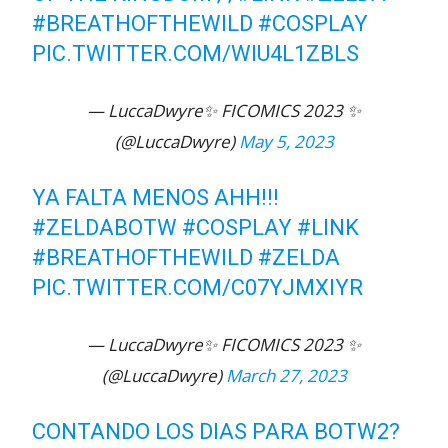
#BREATHOFTHEWILD
#COSPLAY
PIC.TWITTER.COM/WIU4L1ZBLS
— LuccaDwyre✨️ FICOMICS 2023 ✨️
(@LuccaDwyre)
May 5, 2023
YA FALTA MENOS AHH!!!
#ZELDABOTW
#COSPLAY
#LINK
#BREATHOFTHEWILD
#ZELDA
PIC.TWITTER.COM/C07YJMXIYR
— LuccaDwyre✨️ FICOMICS 2023 ✨️
(@LuccaDwyre)
March 27, 2023
CONTANDO LOS DIAS PARA BOTW2?