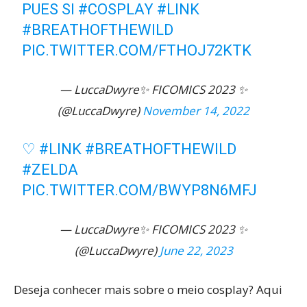
PUES SI
#COSPLAY
#LINK
#BREATHOFTHEWILD
PIC.TWITTER.COM/FTHOJ72KTK
— LuccaDwyre✨️ FICOMICS 2023 ✨️
(@LuccaDwyre)
November 14, 2022
♡
#LINK
#BREATHOFTHEWILD
#ZELDA
PIC.TWITTER.COM/BWYP8N6MFJ
— LuccaDwyre✨️ FICOMICS 2023 ✨️
(@LuccaDwyre)
June 22, 2023
Deseja conhecer mais sobre o meio cosplay? Aqui