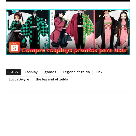
TAGS
Cosplay
games
Legend of zelda
link
LuccaDwyre
the legend of zelda