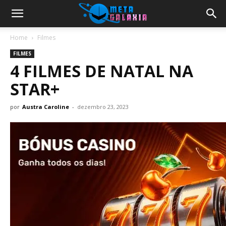
Home
Filmes
FILMES
4 FILMES DE NATAL NA
STAR+
por
Austra Caroline
-
dezembro 23, 2023