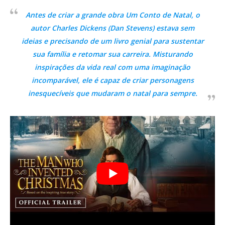
Antes de criar a grande obra Um Conto de Natal, o
autor Charles Dickens (Dan Stevens) estava sem
ideias e precisando de um livro genial para sustentar
sua família e retomar sua carreira. Misturando
inspirações da vida real com uma imaginação
incomparável, ele é capaz de criar personagens
inesquecíveis que mudaram o natal para sempre.