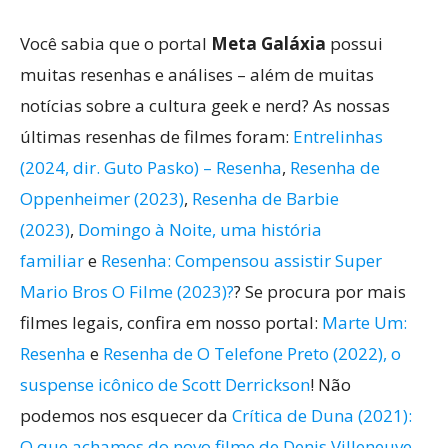
Você sabia que o portal
Meta Galáxia
possui
muitas resenhas e análises – além de muitas
notícias sobre a cultura geek e nerd? As nossas
últimas resenhas de filmes foram:
Entrelinhas
(2024, dir. Guto Pasko) – Resenha
,
Resenha de
Oppenheimer (2023)
,
Resenha de Barbie
(2023)
,
Domingo à Noite, uma história
familiar
e
Resenha: Compensou assistir Super
Mario Bros O Filme (2023)?
? Se procura por mais
filmes legais, confira em nosso portal:
Marte Um:
Resenha
e
Resenha de O Telefone Preto (2022), o
suspense icônico de Scott Derrickson
! Não
podemos nos esquecer da
Crítica de Duna (2021):
O que achamos do novo filme de Denis Villeneuve,