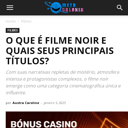
Home
Filmes
FILMES
O QUE É FILME NOIR E
QUAIS SEUS PRINCIPAIS
TÍTULOS?
Com suas narrativas repletas de mistério, atmosfera
intensa e protagonistas complexos, o filme noir
emerge como uma categoria cinematográfica única e
influente.
por
Austra Caroline
-
janeiro 5, 2025