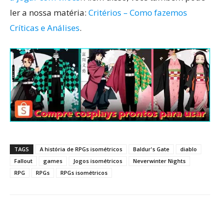
ler a nossa matéria:
Critérios – Como fazemos
Críticas e Análises
.
TAGS
A história de RPGs isométricos
Baldur's Gate
diablo
Fallout
games
Jogos isométricos
Neverwinter Nights
RPG
RPGs
RPGs isométricos