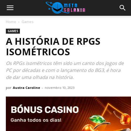
Home
Games
GAMES
A HISTÓRIA DE RPGS
ISOMÉTRICOS
Os RPGs isométricos têm sido um canto dos jogos de
PC por décadas e com o lançamento do BG3, é hora
de dar uma olhada na história.
por
Austra Caroline
-
novembro 10, 2023