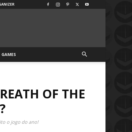
GANIZER
GAMES
BREATH OF THE
?
to o jogo do ano!