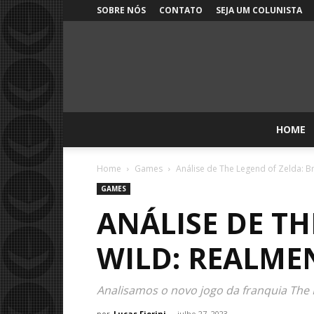
SOBRE NÓS
CONTATO
SEJA UM COLUNISTA
HOME
Home
Games
Análise de The Legend of Zelda: B
GAMES
ANÁLISE DE TH
WILD: REALME
Analisamos o novo jogo da franquia The L
por
Lucas Fiorini
-
julho 27, 2023