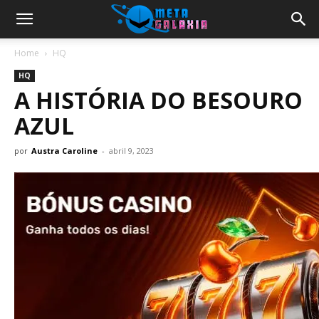
Home
HQ
HQ
A HISTÓRIA DO BESOURO
AZUL
por
Austra Caroline
-
abril 9, 2023