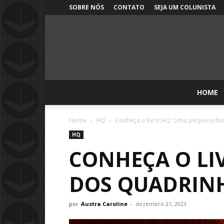
SOBRE NÓS
CONTATO
SEJA UM COLUNISTA
HOME
Home
HQ
Conheça o livro HQ: Uma pequena hist
HQ
CONHEÇA O LI
DOS QUADRINH
por
Austra Caroline
-
dezembro 21, 2023