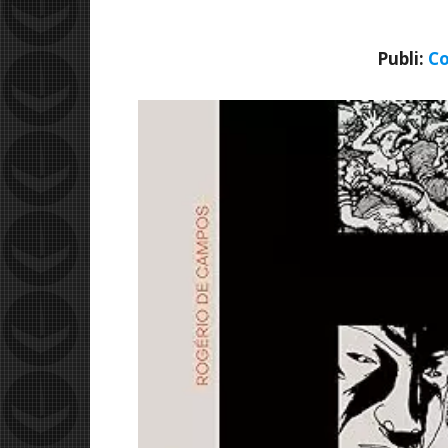
Publi:
Co