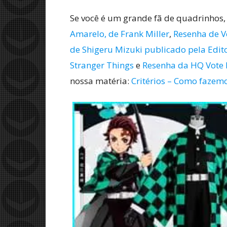
Se você é um grande fã de quadrinhos,
Amarelo, de Frank Miller
,
Resenha de Vê
de Shigeru Mizuki publicado pela Edito
Stranger Things
e
Resenha da HQ Vote L
nossa matéria:
Critérios – Como fazemo