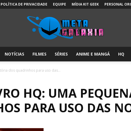
POLÍTICA DE PRIVACIDADE
EQUIPE
MÍDIA KIT GEEK
PERSONAL OR
NOTÍCIAS
FILMES
SÉRIES
ANIME E MANGÁ
HQ
Meta
ória dos quadrinhos para uso das...
VRO HQ: UMA PEQUEN
Galáxia:
OS PARA USO DAS N