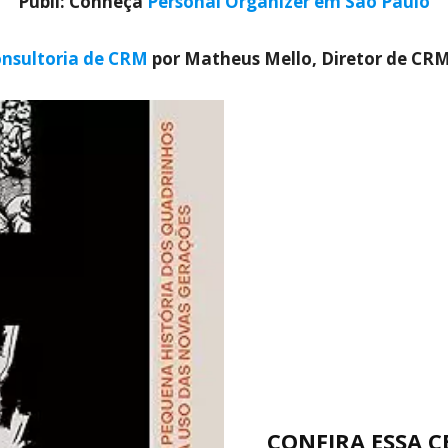
Publi: Conheça
Personal Organizer em São Paulo
nsultoria de CRM
por Matheus Mello, Diretor de CR
CONFIRA ESSA 