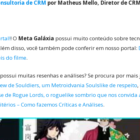
nsultoria de CRM
por Matheus Mello, Diretor de CR
rtal!
! O
Meta Galáxia
possui muito conteúdo sobre tecnol
lém disso, você também pode conferir em nosso portal:
eis do filme
.
possui muitas resenhas e análises? Se procura por mais 
w de Souldiers, um Metroidvania Soulslike de respeito
,
se de Rogue Lords, o roguelike sombrio que nos convida 
itérios – Como fazemos Críticas e Análises
.