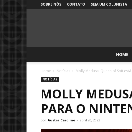
SOBRE NÓS
CONTATO
SEJA UM COLUNISTA
HOME
Home
Notícias
Molly Medusa: Queen of Spit está
NOTÍCIAS
MOLLY MEDUSA:
PARA O NINTE
por
Austra Caroline
-
abril 20, 2023