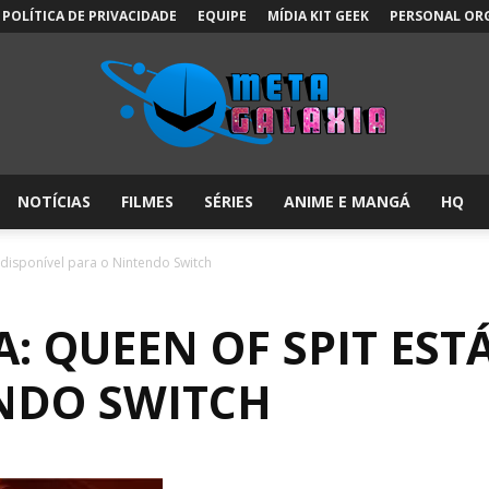
POLÍTICA DE PRIVACIDADE
EQUIPE
MÍDIA KIT GEEK
PERSONAL OR
NOTÍCIAS
FILMES
SÉRIES
ANIME E MANGÁ
HQ
Meta
 disponível para o Nintendo Switch
 QUEEN OF SPIT EST
Galáxia:
NDO SWITCH