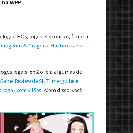
M na WPP
ogia, HQs, jogos eletrônicos, filmes e
Dungeons & Dragons: Hasbro traz ao
jogos legais, então leia algumas de
Game Review de SILT, mergulhe e
a jogar com vilões
! Além disso, você