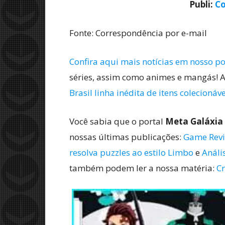
Publi:
Co
Fonte: Correspondência por e-mail
Confira aqui mais notícias em nosso po
séries, assim como animes e mangás! A
Brasil linha inédita de itens colecionáv
Você sabia que o portal
Meta Galáxia
nossas últimas publicações:
Game Revie
resolva puzzles ao estilo Limbo
e
Análi
também podem ler a nossa matéria:
Cr