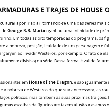
ARMADURAS E TRAJES DE HOUSE 
ultural apór ir ao ar, tornando-se uma das séries mai
a de
George R.R. Martin
ganhou uma infinidade de prêm
urino. Em todas as oito temporadas do programa, os fi
obre a nobreza, posição, lealdade de um personagem e fa
argaryen ao invadir Westeros, por exemplo. O fato de ela
 altamente divisivo) da série. Dessa forma, é válido fal
ressionantes em
House of the Dragon
, e são igualmente
ca e a nobreza de Westeros do que sua antecessora, as r
s laços políticos, mas também às suas próximas traiçõe
umas escolhas de figurino até fazem alusão a eventos em