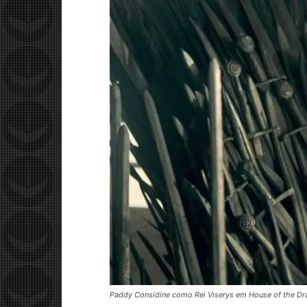
Paddy Considine como Rei Viserys em House of the D