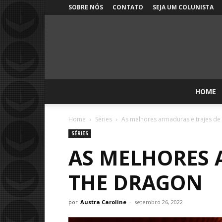
SOBRE NÓS
CONTATO
SEJA UM COLUNISTA
HOME
Home
Séries
As melhores armaduras e trajes de
SÉRIES
AS MELHORES 
THE DRAGON
por
Austra Caroline
-
setembro 26, 2022