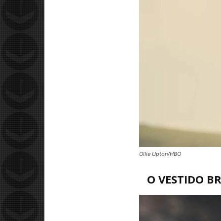
Ollie Upton/HBO
O VESTIDO B