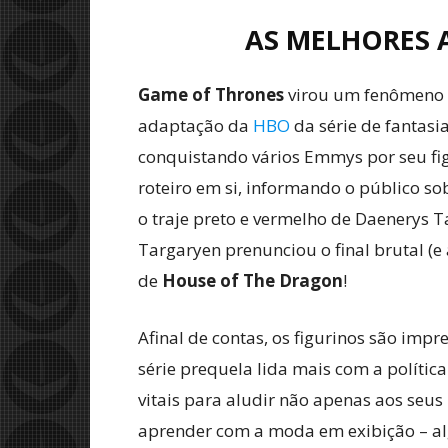
AS MELHORES 
Game of Thrones
virou um fenômeno c
adaptação da
HBO
da série de fantasi
conquistando vários Emmys por seu fig
roteiro em si, informando o público s
o traje preto e vermelho de Daenerys T
Targaryen prenunciou o final brutal (e
de
House of The Dragon
!
Afinal de contas, os figurinos são imp
série prequela lida mais com a políti
vitais para aludir não apenas aos seu
aprender com a moda em exibição – alg