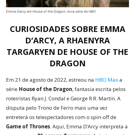
Emma Darcy em House of the Dragon, nova série da HBO
CURIOSIDADES SOBRE EMMA
D’ARCY
, A RHAENYRA
TARGARYEN DE HOUSE OF THE
DRAGON
Em 21 de agosto de 2022, estreou na
HBO Max
a
série
House of the Dragon
, fantasia escrita pelos
roteiristas Ryan J. Condal e George R.R. Martin. A
disputa pelo Trono de Ferro mais uma vez
entreterá os telespectadores com o spin-off de
Game of Thrones
. Aqui, Emma D’Arcy interpreta a