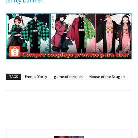
Jeffrey Dahmer
.
TAGS
Emma D’arcy
game of thrones
House of the Dragon