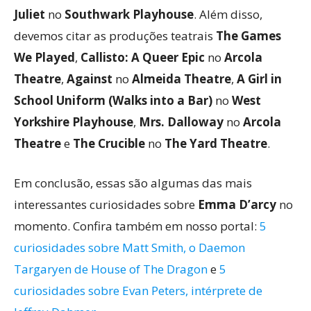
Juliet
no
Southwark Playhouse
. Além disso,
devemos citar as produções teatrais
The Games
We Played
,
Callisto: A Queer Epic
no
Arcola
Theatre
,
Against
no
Almeida Theatre
,
A Girl in
School Uniform (Walks into a Bar)
no
West
Yorkshire Playhouse
,
Mrs. Dalloway
no
Arcola
Theatre
e
The Crucible
no
The Yard Theatre
.
Em conclusão, essas são algumas das mais
interessantes curiosidades sobre
Emma D’arcy
no
momento. Confira também em nosso portal:
5
curiosidades sobre Matt Smith, o Daemon
Targaryen de House of The Dragon
e
5
curiosidades sobre Evan Peters, intérprete de