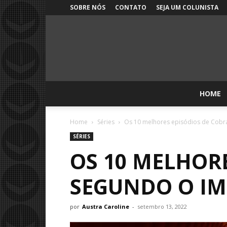
SOBRE NÓS
CONTATO
SEJA UM COLUNISTA
HOME
Home
Séries
Os 10 melhores episódios de Cobr
SÉRIES
OS 10 MELHORE
SEGUNDO O I
por
Austra Caroline
-
setembro 13, 2022