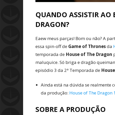
QUANDO ASSISTIR AO 
DRAGON?
Eaew meus parças! Bom ou não? A parti
essa spin-off de
Game of Thrones
da
temporada de
House of The Dragon
p
maluquice. Só briga e dragão queimand
episódio 3 da 2ª Temporada de
House
Ainda está na dúvida se realmente c
da produção:
House of The Dragon 
SOBRE A PRODUÇÃO