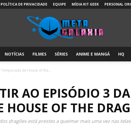
POLÍTICA DE PRIVACIDADE
EQUIPE
MÍDIA KIT GEEK
PERSONAL OR
NOTÍCIAS
FILMES
SÉRIES
ANIME E MANGÁ
HQ
Meta
ª Temporada de House of the...
IR AO EPISÓDIO 3 DA
Galáxia:
 HOUSE OF THE DRA
o dos dragões está prestes a queimar mais uma vez nas tela