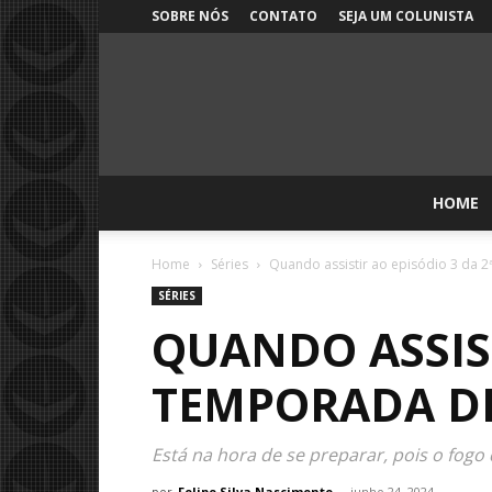
SOBRE NÓS
CONTATO
SEJA UM COLUNISTA
HOME
Home
Séries
Quando assistir ao episódio 3 da 2
SÉRIES
QUANDO ASSIST
TEMPORADA DE
Está na hora de se preparar, pois o fog
por
Felipe Silva Nascimento
-
junho 24, 2024