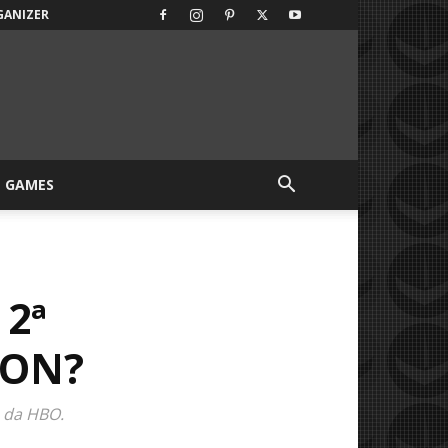
GANIZER
GAMES
 2ª
GON?
s da HBO.