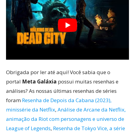
Obrigada por ler até aqui! Você sabia que o
portal
Meta Galáxia
possui muitas resenhas e
análises? As nossas últimas resenhas de séries
foram
Resenha de Depois da Cabana (2023),
minissérie da Netflix
,
Análise de Arcane da Netflix,
animação da Riot com personagens e universo de
League of Legends
,
Resenha de Tokyo Vice, a série