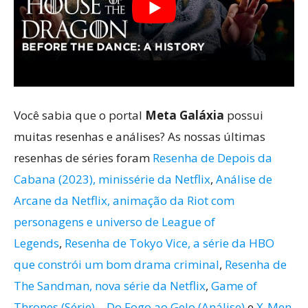
Você sabia que o portal
Meta Galáxia
possui
muitas resenhas e análises? As nossas últimas
resenhas de séries foram
Resenha de Depois da
Cabana (2023), minissérie da Netflix
,
Análise de
Arcane da Netflix, animação da Riot com
personagens e universo de League of
Legends
,
Resenha de Tokyo Vice, a série da HBO
que constrói um bom drama criminal
,
Resenha de
The Sandman, nova série da Netflix
,
Game of
Thrones (Série) – Do Fogo ao Gelo (Análise)
e
X-Men