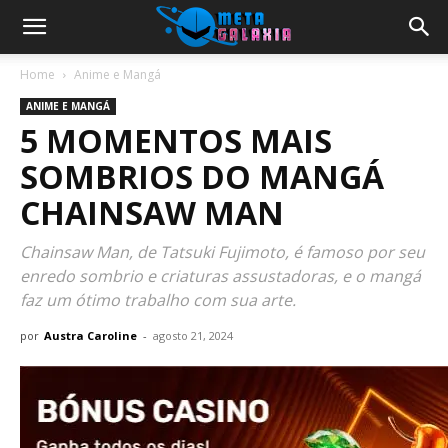
Home
Anime e Mangá
ANIME E MANGÁ
5 MOMENTOS MAIS
SOMBRIOS DO MANGÁ
CHAINSAW MAN
Chainsaw Man, de Tatsuki Fujimoto, é famoso por seu
enredo sombrio e criaturas assustadoras, e o mangá
faz um ótimo trabalho com sua arte.
por
Austra Caroline
-
agosto 21, 2024