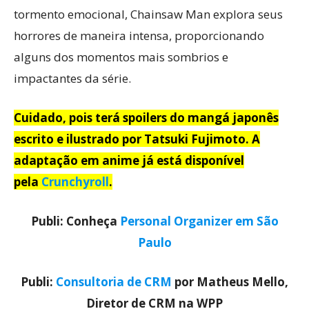
tormento emocional, Chainsaw Man explora seus
horrores de maneira intensa, proporcionando
alguns dos momentos mais sombrios e
impactantes da série.
Cuidado, pois terá spoilers do mangá japonês
escrito e ilustrado por Tatsuki Fujimoto. A
adaptação em anime já está disponível
pela
Crunchyroll
.
Publi: Conheça
Personal Organizer em São
Paulo
Publi:
Consultoria de CRM
por Matheus Mello,
Diretor de CRM na WPP