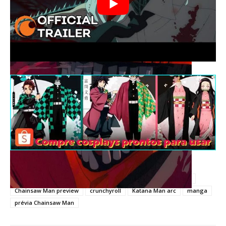
TAGS
anime
Chainsaw Man
Chainsaw Man episódio 8
Chainsaw Man preview
crunchyroll
Katana Man arc
manga
prévia Chainsaw Man