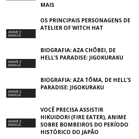
MAIS
OS PRINCIPAIS PERSONAGENS DE
ATELIER OF WITCH HAT
ANIME E
MANGÁ
BIOGRAFIA: AZA CHŌBEI, DE
HELL’S PARADISE: JIGOKURAKU
ANIME E
MANGÁ
BIOGRAFIA: AZA TŌMA, DE HELL’S
PARADISE: JIGOKURAKU
ANIME E
MANGÁ
VOCÊ PRECISA ASSISTIR
HIKUIDORI (FIRE EATER), ANIME
ANIME E
SOBRE BOMBEIROS DO PERÍODO
MANGÁ
HISTÓRICO DO JAPÃO