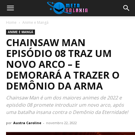
Home
Anime e Mangá
ANIME E MANGÁ
CHAINSAW MAN
EPISÓDIO 08 TRAZ UM
NOVO ARCO – E
DEMORARÁ A TRAZER O
DEMÔNIO DA ARMA
Chainsaw Man é um dos maiores animes de 2022 e
episódio 08 promete introduzir um novo arco, após
uma batalha insana contra o Demônio da Eternidade!
por
Austra Caroline
-
novembro 22, 2022