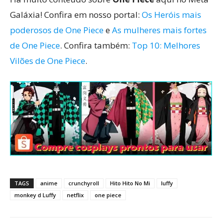
Galáxia! Confira em nosso portal:
Os Heróis mais
poderosos de One Piece
e
As mulheres mais fortes
de One Piece
. Confira também:
Top 10: Melhores
Vilões de One Piece
.
TAGS
anime
crunchyroll
Hito Hito No Mi
luffy
monkey d Luffy
netflix
one piece