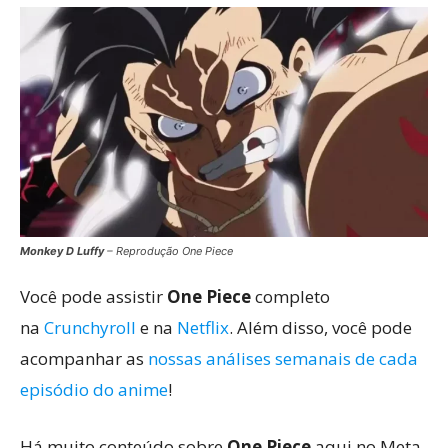
Monkey D Luffy
– Reprodução One Piece
Você pode assistir
One Piece
completo
na
Crunchyroll
e na
Netflix
. Além disso, você pode
acompanhar as
nossas análises semanais de cada
episódio do anime
!
Há muito conteúdo sobre
One Piece
aqui no Meta