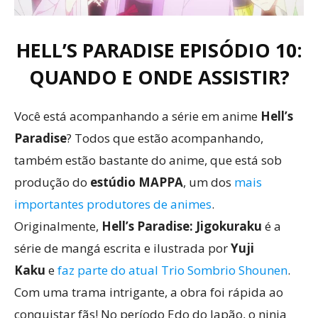
HELL’S PARADISE EPISÓDIO 10:
QUANDO E ONDE ASSISTIR?
Você está acompanhando a série em anime
Hell’s
Paradise
? Todos que estão acompanhando,
também estão bastante do anime, que está sob
produção do
estúdio MAPPA
, um dos
mais
importantes produtores de animes
.
Originalmente,
Hell’s Paradise: Jigokuraku
é a
série de mangá escrita e ilustrada por
Yuji
Kaku
e
faz parte do atual Trio Sombrio Shounen
.
Com uma trama intrigante, a obra foi rápida ao
conquistar fãs! No período Edo do Japão, o ninja