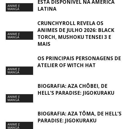
ESTÁ DISPONÍVEL NA AMÉRICA
ANIME E
LATINA
MANGÁ
CRUNCHYROLL REVELA OS
ANIMES DE JULHO 2026: BLACK
ANIME E
TORCH, MUSHOKU TENSEI 3 E
MANGÁ
MAIS
OS PRINCIPAIS PERSONAGENS DE
ATELIER OF WITCH HAT
ANIME E
MANGÁ
BIOGRAFIA: AZA CHŌBEI, DE
HELL’S PARADISE: JIGOKURAKU
ANIME E
MANGÁ
BIOGRAFIA: AZA TŌMA, DE HELL’S
PARADISE: JIGOKURAKU
ANIME E
MANGÁ