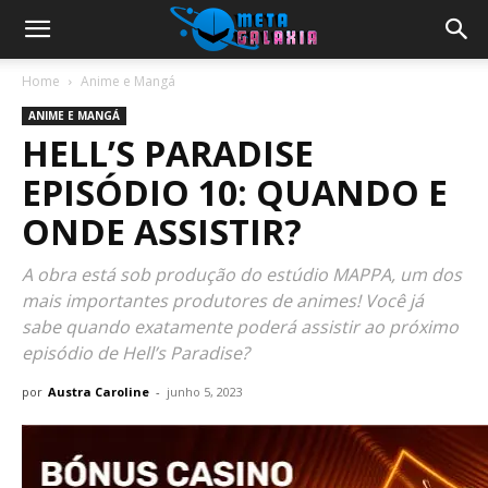
Home
Anime e Mangá
ANIME E MANGÁ
HELL’S PARADISE
EPISÓDIO 10: QUANDO E
ONDE ASSISTIR?
A obra está sob produção do estúdio MAPPA, um dos
mais importantes produtores de animes! Você já
sabe quando exatamente poderá assistir ao próximo
episódio de Hell’s Paradise?
por
Austra Caroline
-
junho 5, 2023