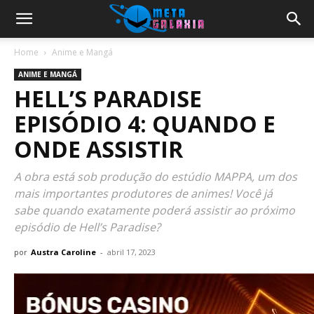
Home
Anime e Mangá
ANIME E MANGÁ
HELL’S PARADISE
EPISÓDIO 4: QUANDO E
ONDE ASSISTIR
A obra está sob produção do estúdio MAPPA, um dos
mais importantes produtores de animes! Você já
sabe quando exatamente poderá assistir ao próximo
episódio de Hell’s Paradise?
por
Austra Caroline
-
abril 17, 2023