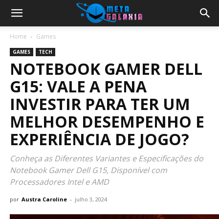
Home
Games
GAMES
TECH
NOTEBOOK GAMER DELL
G15: VALE A PENA
INVESTIR PARA TER UM
MELHOR DESEMPENHO E
EXPERIÊNCIA DE JOGO?
Conheça as Diferentes Variantes e Especificações do
Notebook Gamer Dell G15, Disponível com
Processadores Intel e AMD
por
Austra Caroline
-
julho 3, 2024