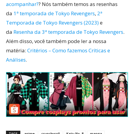
acompanhar?
? Nós também temos as resenhas
da
1ª temporada de Tokyo Revengers
,
2ª
Temporada de Tokyo Revengers (2023)
e
da
Resenha da 3ª temporada de Tokyo Revengers
.
Além disso, você também pode ler a nossa
matéria:
Critérios – Como fazemos Críticas e
Análises
.
TAGS
anime
crunchyroll
Kaiju No. 8
manga