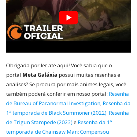
Obrigada por ler até aqui! Você sabia que o
portal
Meta Galáxia
possui muitas resenhas e
análises? Se procura por mais animes legais, você
também poderá conferir em nosso portal:
Resenha
de Bureau of Paranormal Investigation
,
Resenha da
1ª temporada de Black Summoner (2022)
,
Resenha
de Trigun Stampede (2023)
e
Resenha da 1ª
temporada de Chainsaw Man: Compensou