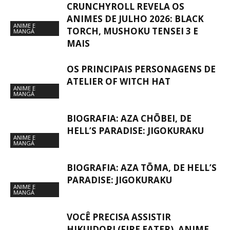
CRUNCHYROLL REVELA OS
ANIMES DE JULHO 2026: BLACK
ANIME E
TORCH, MUSHOKU TENSEI 3 E
MANGÁ
MAIS
OS PRINCIPAIS PERSONAGENS DE
ATELIER OF WITCH HAT
ANIME E
MANGÁ
BIOGRAFIA: AZA CHŌBEI, DE
HELL’S PARADISE: JIGOKURAKU
ANIME E
MANGÁ
BIOGRAFIA: AZA TŌMA, DE HELL’S
PARADISE: JIGOKURAKU
ANIME E
MANGÁ
VOCÊ PRECISA ASSISTIR
HIKUIDORI (FIRE EATER), ANIME