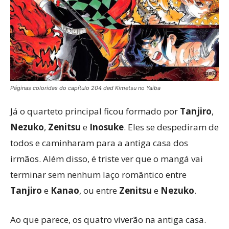
Páginas coloridas do capítulo 204 ded Kimetsu no Yaiba
Já o quarteto principal ficou formado por
Tanjiro
,
Nezuko
,
Zenitsu
e
Inosuke
. Eles se despediram de
todos e caminharam para a antiga casa dos
irmãos. Além disso, é triste ver que o mangá vai
terminar sem nenhum laço romântico entre
Tanjiro
e
Kanao
, ou entre
Zenitsu
e
Nezuko
.
Ao que parece, os quatro viverão na antiga casa.