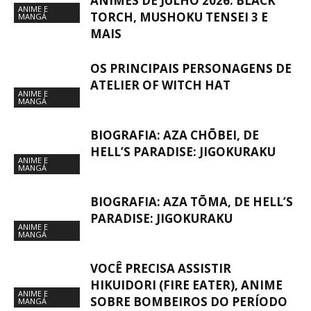
ANIMES DE JULHO 2026: BLACK
ANIME E
TORCH, MUSHOKU TENSEI 3 E
MANGÁ
MAIS
OS PRINCIPAIS PERSONAGENS DE
ATELIER OF WITCH HAT
ANIME E
MANGÁ
BIOGRAFIA: AZA CHŌBEI, DE
HELL’S PARADISE: JIGOKURAKU
ANIME E
MANGÁ
BIOGRAFIA: AZA TŌMA, DE HELL’S
PARADISE: JIGOKURAKU
ANIME E
MANGÁ
VOCÊ PRECISA ASSISTIR
HIKUIDORI (FIRE EATER), ANIME
ANIME E
SOBRE BOMBEIROS DO PERÍODO
MANGÁ