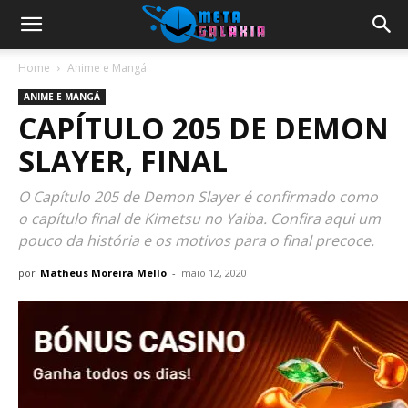
Home
Anime e Mangá
ANIME E MANGÁ
CAPÍTULO 205 DE DEMON
SLAYER, FINAL
O Capítulo 205 de Demon Slayer é confirmado como
o capítulo final de Kimetsu no Yaiba. Confira aqui um
pouco da história e os motivos para o final precoce.
por
Matheus Moreira Mello
-
maio 12, 2020