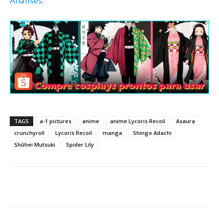
Análises
.
TAGS
a-1 pictures
anime
anime Lycoris Recoil
Asaura
crunchyroll
Lycoris Recoil
manga
Shingo Adachi
Shūhei Mutsuki
Spider Lily