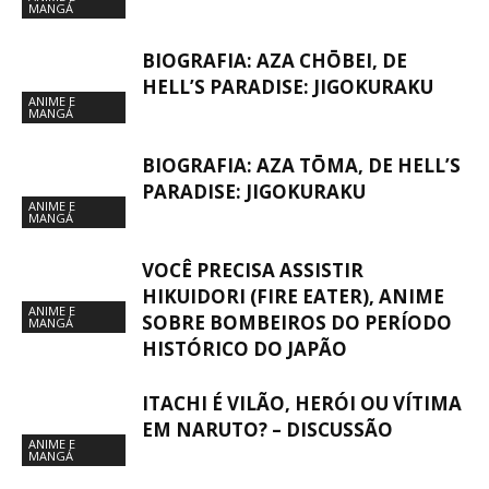
MANGÁ
BIOGRAFIA: AZA CHŌBEI, DE
HELL’S PARADISE: JIGOKURAKU
ANIME E
MANGÁ
BIOGRAFIA: AZA TŌMA, DE HELL’S
PARADISE: JIGOKURAKU
ANIME E
MANGÁ
VOCÊ PRECISA ASSISTIR
HIKUIDORI (FIRE EATER), ANIME
ANIME E
SOBRE BOMBEIROS DO PERÍODO
MANGÁ
HISTÓRICO DO JAPÃO
ITACHI É VILÃO, HERÓI OU VÍTIMA
EM NARUTO? – DISCUSSÃO
ANIME E
MANGÁ