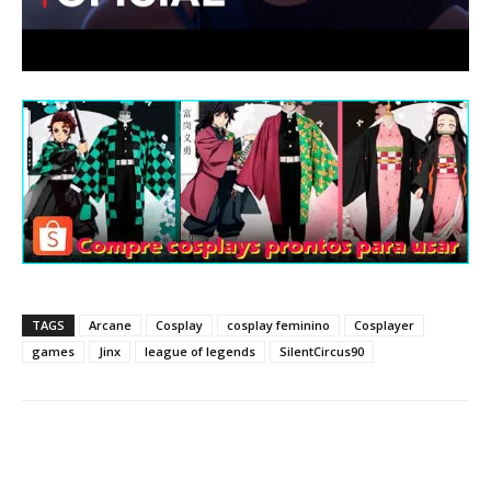
TAGS
Arcane
Cosplay
cosplay feminino
Cosplayer
games
Jinx
league of legends
SilentCircus90