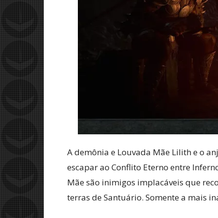
A demônia e Louvada Mãe Lilith e o an
escapar ao Conflito Eterno entre Infer
Mãe são inimigos implacáveis que rec
terras de Santuário. Somente a mais in