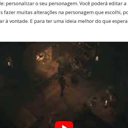
de: personalizar o seu personagem. Você poderá editar 
 fazer muitas alterações na personagem que escolhi, pois
ar à vontade. E para ter uma ideia melhor do que espera