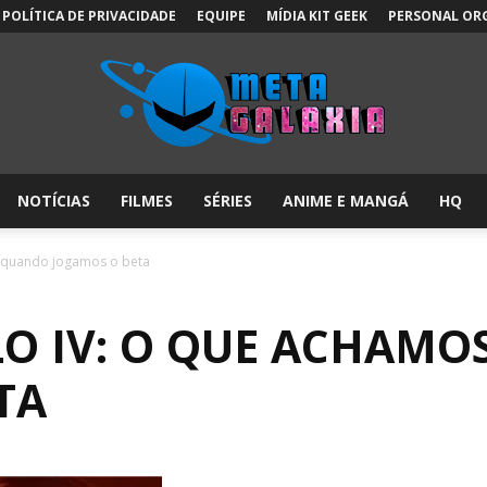
POLÍTICA DE PRIVACIDADE
EQUIPE
MÍDIA KIT GEEK
PERSONAL OR
NOTÍCIAS
FILMES
SÉRIES
ANIME E MANGÁ
HQ
Meta
s quando jogamos o beta
LO IV: O QUE ACHAM
Galáxia:
TA