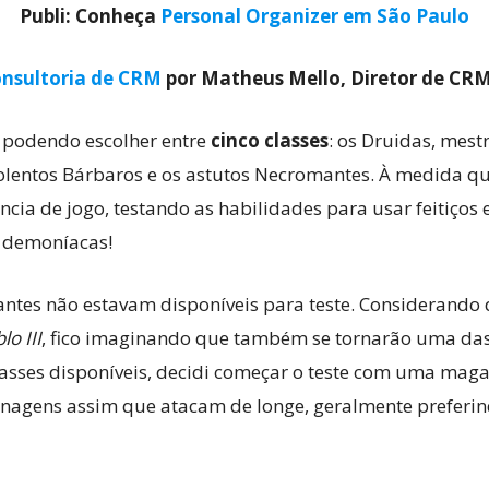
Publi: Conheça
Personal Organizer em São Paulo
nsultoria de CRM
por Matheus Mello, Diretor de CR
o podendo escolher entre
cinco classes
: os Druidas, mest
olentos Bárbaros e os astutos Necromantes. À medida q
cia de jogo, testando as habilidades para usar feitiços
s demoníacas!
antes não estavam disponíveis para teste. Considerand
lo III
, fico imaginando que também se tornarão uma das
 classes disponíveis, decidi começar o teste com uma ma
nagens assim que atacam de longe, geralmente preferi