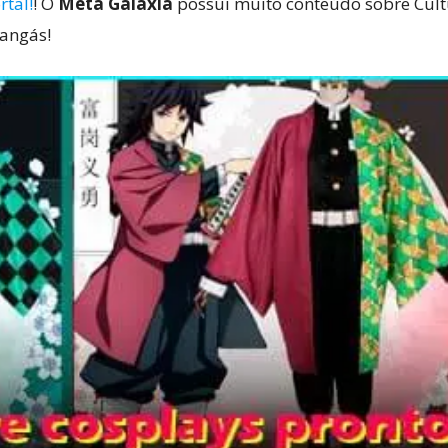
rtal!
! O
Meta Galáxia
possui muito conteúdo sobre Cultu
mangás!