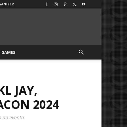
GANIZER
GAMES
L JAY,
ACON 2024
o do evento