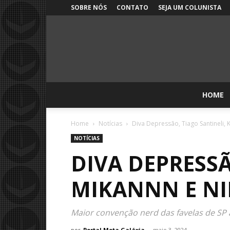
SOBRE NÓS
CONTATO
SEJA UM COLUNISTA
HOME
Home
Notícias
Diva Depressão, Tiago Santineli, Kl
NOTÍCIAS
DIVA DEPRESSÃ
MIKANNN E NI
Maior convenção nerd das favelas de SP 
por
Portal Meta Galáxia
-
maio 3, 2024