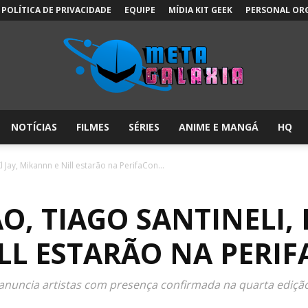
POLÍTICA DE PRIVACIDADE
EQUIPE
MÍDIA KIT GEEK
PERSONAL OR
NOTÍCIAS
FILMES
SÉRIES
ANIME E MANGÁ
HQ
Meta
 Jay, Mikannn e Nill estarão na PerifaCon...
O, TIAGO SANTINELI, K
Galáxia:
LL ESTARÃO NA PERIF
anuncia artistas com presença confirmada na quarta ediçã