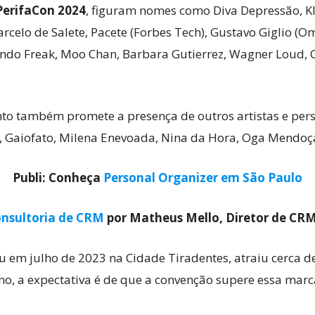
PerifaCon 2024
, figuram nomes como Diva Depressão, Kl 
Marcelo de Salete, Pacete (Forbes Tech), Gustavo Giglio 
undo Freak, Moo Chan, Barbara Gutierrez, Wagner Loud, C
Cultura
ento também promete a presença de outros artistas e pe
k, Gaiofato, Milena Enevoada, Nina da Hora, Oga Mendo
Pop!
Publi: Conheça
Personal Organizer em São Paulo
nsultoria de CRM
por Matheus Mello, Diretor de CR
eu em julho de 2023 na Cidade Tiradentes, atraiu cerca d
o, a expectativa é de que a convenção supere essa marca