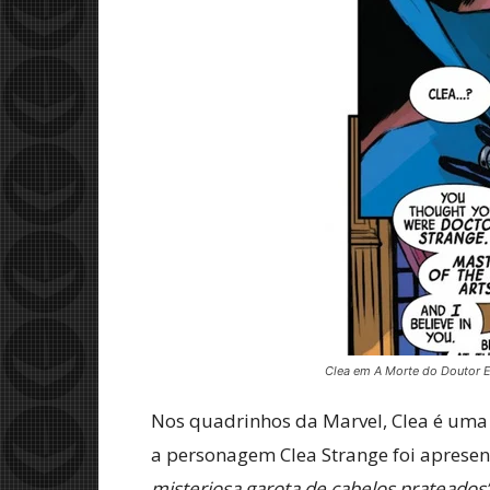
Clea em A Morte do Doutor E
Nos quadrinhos da Marvel, Clea é uma c
a personagem Clea Strange foi aprese
misteriosa garota de cabelos prateados