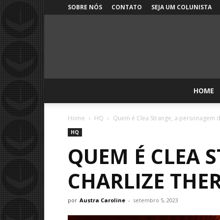
SOBRE NÓS
CONTATO
SEJA UM COLUNISTA
HOME
Home
HQ
Quem é Clea Strange, a personagem d
HQ
QUEM É CLEA 
CHARLIZE THE
por
Austra Caroline
-
setembro 5, 2023