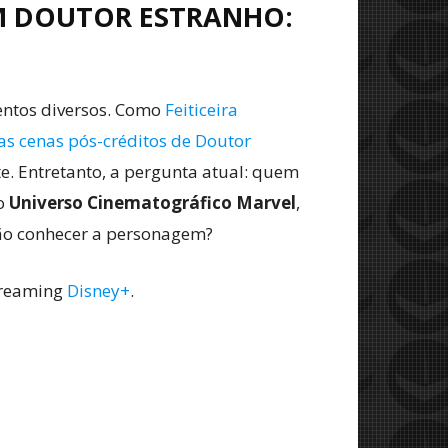
EM DOUTOR ESTRANHO:
entos diversos. Como
Feiticeira
 as cenas pós-créditos de Doutor
. Entretanto, a pergunta atual: quem
no
Universo Cinematográfico Marvel
,
ão conhecer a personagem?
treaming
Disney+
.