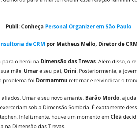
Publi: Conheça
Personal Organizer em São Paulo
nsultoria de CRM
por Matheus Mello, Diretor de CR
a para o herói na
Dimensão das Trevas
. Além disso, o r
m sua mãe,
Umar
e seu pai,
Orini
. Posteriormente, a jove
o problema foi
Dormammu
retornar e reivindicar o tron
os aliados. Umar e seu novo amante,
Barão Mordo
, ajud
xerceriam sob a Dimensão Sombria. É exatamente dessa
 Stephen. Infelizmente, houve um momento em
Clea
decid
gia na Dimensão das Trevas.