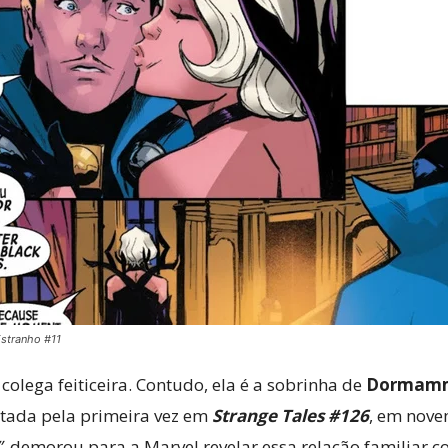
stranho #11
olega feiticeira. Contudo, ela é a sobrinha de
Dormam
ntada pela primeira vez em
Strange Tales #126
, em nov
”
, demorou para a Marvel revelar essa relação familiar 