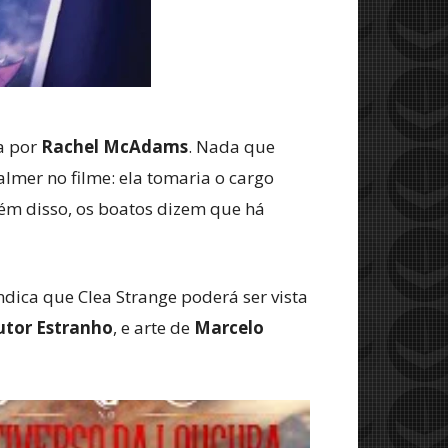
da por
Rachel McAdams
. Nada que
almer no filme: ela tomaria o cargo
ém disso, os boatos dizem que há
ndica que Clea Strange poderá ser vista
utor Estranho
, e arte de
Marcelo