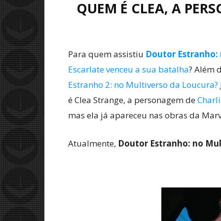
QUEM É CLEA, A PER
Para quem assistiu
Doutor Estranho: 
Escarlate venceu a sua batalha
? Além 
Estranho 2: no Multiverso da Loucura?
é Clea Strange, a personagem de
Charl
mas ela já apareceu nas obras da Mar
Atualmente,
Doutor Estranho: no Mul