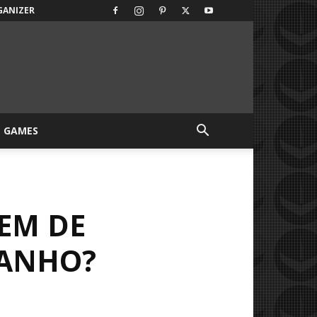
GANIZER
GAMES
EM DE
RANHO?