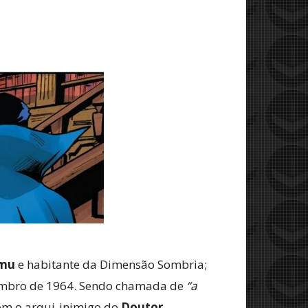
mu
e habitante da Dimensão Sombria;
embro de 1964. Sendo chamada de
“a
com o arqui-inimigo do
Doutor