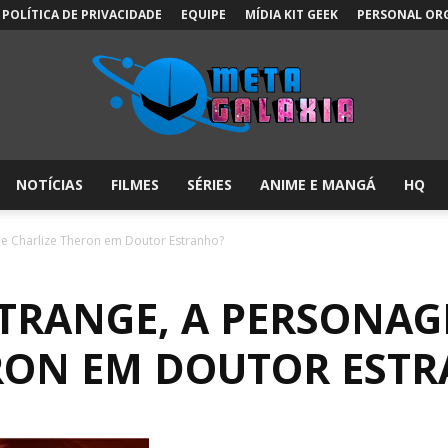
POLÍTICA DE PRIVACIDADE
EQUIPE
MÍDIA KIT GEEK
PERSONAL OR
NOTÍCIAS
FILMES
SÉRIES
ANIME E MANGÁ
HQ
Meta
e Charlize Theron em Doutor Estranho?
STRANGE, A PERSONAG
Galáxia:
RON EM DOUTOR EST