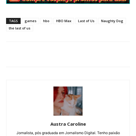
TAGS
games
hbo
HBO Max
Last of Us
Naughty Dog
the last of us
Austra Caroline
Jornalista, pós graduada em Jornalismo Digital. Tenho paixão