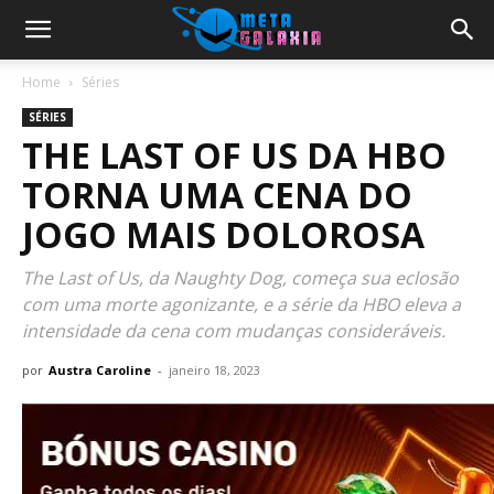
Home
Séries
SÉRIES
THE LAST OF US DA HBO
TORNA UMA CENA DO
JOGO MAIS DOLOROSA
The Last of Us, da Naughty Dog, começa sua eclosão
com uma morte agonizante, e a série da HBO eleva a
intensidade da cena com mudanças consideráveis.
por
Austra Caroline
-
janeiro 18, 2023