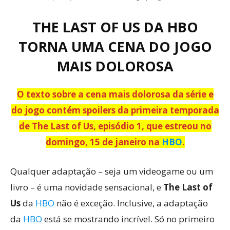
THE LAST OF US DA HBO
TORNA UMA CENA DO JOGO
MAIS DOLOROSA
O texto sobre a cena mais dolorosa da série e
do jogo contém spoilers da primeira temporada
de The Last of Us, episódio 1, que estreou no
domingo, 15 de janeiro na
HBO
.
Qualquer adaptação – seja um videogame ou um
livro – é uma novidade sensacional, e
The Last of
Us
da
HBO
não é exceção. Inclusive, a adaptação
da
HBO
está se mostrando incrível. Só no primeiro