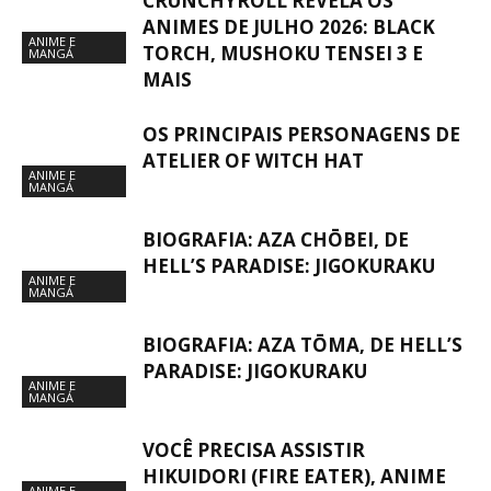
CRUNCHYROLL REVELA OS
ANIMES DE JULHO 2026: BLACK
ANIME E
TORCH, MUSHOKU TENSEI 3 E
MANGÁ
MAIS
OS PRINCIPAIS PERSONAGENS DE
ATELIER OF WITCH HAT
ANIME E
MANGÁ
BIOGRAFIA: AZA CHŌBEI, DE
HELL’S PARADISE: JIGOKURAKU
ANIME E
MANGÁ
BIOGRAFIA: AZA TŌMA, DE HELL’S
PARADISE: JIGOKURAKU
ANIME E
MANGÁ
VOCÊ PRECISA ASSISTIR
HIKUIDORI (FIRE EATER), ANIME
ANIME E