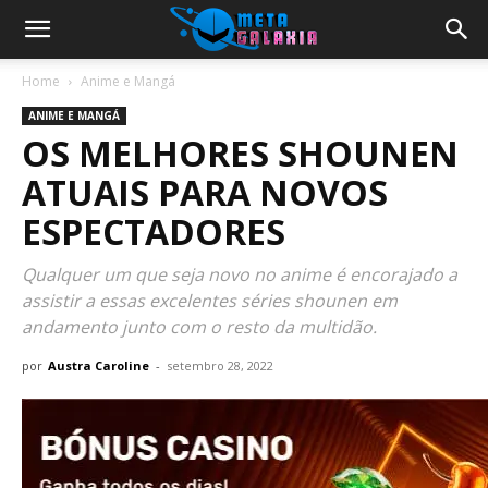
Home
Anime e Mangá
ANIME E MANGÁ
OS MELHORES SHOUNEN
ATUAIS PARA NOVOS
ESPECTADORES
Qualquer um que seja novo no anime é encorajado a
assistir a essas excelentes séries shounen em
andamento junto com o resto da multidão.
por
Austra Caroline
-
setembro 28, 2022