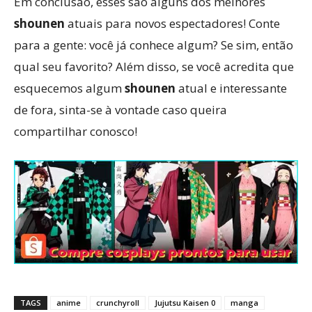
Em conclusão, esses são alguns dos melhores
shounen
atuais para novos espectadores! Conte
para a gente: você já conhece algum? Se sim, então
qual seu favorito? Além disso, se você acredita que
esquecemos algum
shounen
atual e interessante
de fora, sinta-se à vontade caso queira
compartilhar conosco!
TAGS
anime
crunchyroll
Jujutsu Kaisen 0
manga