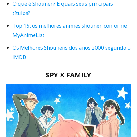
O que é Shounen? E quais seus principais
títulos?
Top 15: os melhores animes shounen conforme
MyAnimeList
Os Melhores Shounens dos anos 2000 segundo o
IMDB
SPY X FAMILY