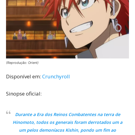
(Reprodução: Orient)
Disponível em:
Crunchyroll
Sinopse oficial:
Durante a Era dos Reinos Combatentes na terra de
Hinomoto, todos os generais foram derrotados um a
um pelos demoníacos Kishin, pondo um fim ao