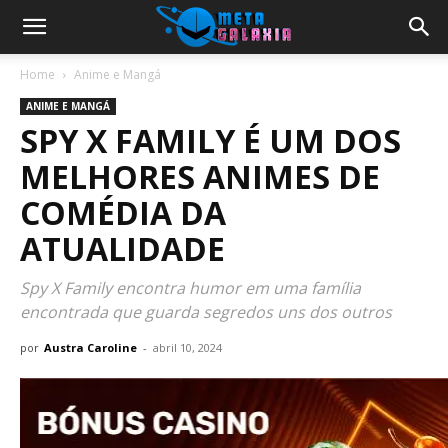
Home
Anime e Mangá
ANIME E MANGÁ
SPY X FAMILY É UM DOS
MELHORES ANIMES DE
COMÉDIA DA
ATUALIDADE
Spy X Family encontra humor em uma família
encontrada que guarda segredos uns dos outros
por
Austra Caroline
-
abril 10, 2024