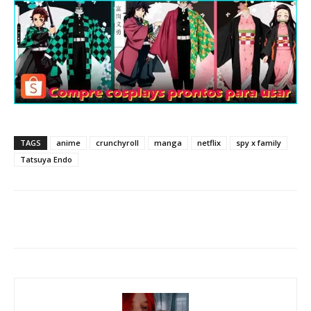
TAGS
anime
crunchyroll
manga
netflix
spy x family
Tatsuya Endo