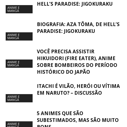
HELL’S PARADISE: JIGOKURAKU
ANIME E
MANGÁ
BIOGRAFIA: AZA TŌMA, DE HELL’S
PARADISE: JIGOKURAKU
ANIME E
MANGÁ
VOCÊ PRECISA ASSISTIR
HIKUIDORI (FIRE EATER), ANIME
ANIME E
SOBRE BOMBEIROS DO PERÍODO
MANGÁ
HISTÓRICO DO JAPÃO
ITACHI É VILÃO, HERÓI OU VÍTIMA
EM NARUTO? – DISCUSSÃO
ANIME E
MANGÁ
5 ANIMES QUE SÃO
SUBESTIMADOS, MAS SÃO MUITO
ANIME E
BONS
MANGÁ